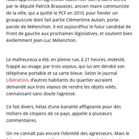
c
it
ai
a
par le député Patrick Braouezec, ancien maire communiste
e
te
l
re
de la ville, qui a quitté le PCF en 2010, pour fonder un
groupuscule dont fait partie Clémentine Autain, porte-
b
r
parole de Mélenchon. Il est aujourd’hui le futur candidat de
o
Front de gauche aux prochaines législatives, et soutient bien
évidemment Jean-Luc Mélenchon.
o
k
Le malheureux a été, en pleine rue, à 21 heures, molesté,
frappé au visage, par trois voyous, qui lui ont dérobé son
téléphone portable et sa carte bleue. Selon le journal
Libération
, d’autres habitants du quartier auraient
demandé aux trois voyous de rendre les objets volés,
connaissant sans doute l’agressé.
Ce fait divers, hélas d’une banalité affligeante pour des
milliers de citoyens de ce pays, appelle à plusieurs
commentaires.
On ne connaît pas encore l’identité des agresseurs. Mais le