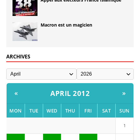
Macron est un magicien
ARCHIVES
APRIL 2012
«
»
MON
TUE
WED
THU
FRI
SAT
SUN
1