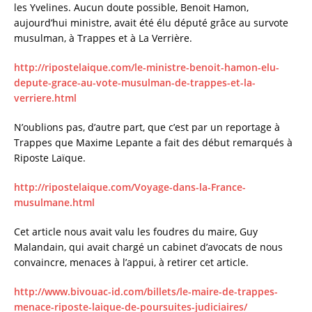
e
te
l
re
les Yvelines. Aucun doute possible, Benoit Hamon,
aujourd’hui ministre, avait été élu député grâce au survote
b
r
musulman, à Trappes et à La Verrière.
o
http://ripostelaique.com/le-ministre-benoit-hamon-elu-
o
depute-grace-au-vote-musulman-de-trappes-et-la-
k
verriere.html
N’oublions pas, d’autre part, que c’est par un reportage à
Trappes que Maxime Lepante a fait des début remarqués à
Riposte Laïque.
http://ripostelaique.com/Voyage-dans-la-France-
musulmane.html
Cet article nous avait valu les foudres du maire, Guy
Malandain, qui avait chargé un cabinet d’avocats de nous
convaincre, menaces à l’appui, à retirer cet article.
http://www.bivouac-id.com/billets/le-maire-de-trappes-
menace-riposte-laique-de-poursuites-judiciaires/