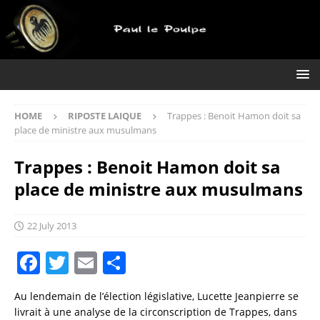
HOME
RIPOSTE LAIQUE
Trappes : Benoit Hamon doit sa
place de ministre aux musulmans
Trappes : Benoit Hamon doit sa
place de ministre aux musulmans
22 July 2013
F
T
E
S
a
w
m
h
Au lendemain de l’élection législative, Lucette Jeanpierre se
c
it
ai
a
livrait à une analyse de la circonscription de Trappes, dans