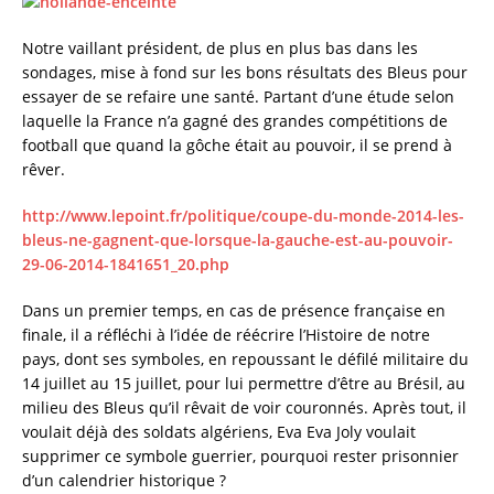
c
it
ai
a
e
te
l
re
Notre vaillant président, de plus en plus bas dans les
sondages, mise à fond sur les bons résultats des Bleus pour
b
r
essayer de se refaire une santé. Partant d’une étude selon
o
laquelle la France n’a gagné des grandes compétitions de
o
football que quand la gôche était au pouvoir, il se prend à
rêver.
k
http://www.lepoint.fr/politique/coupe-du-monde-2014-les-
bleus-ne-gagnent-que-lorsque-la-gauche-est-au-pouvoir-
29-06-2014-1841651_20.php
Dans un premier temps, en cas de présence française en
finale, il a réfléchi à l’idée de réécrire l’Histoire de notre
pays, dont ses symboles, en repoussant le défilé militaire du
14 juillet au 15 juillet, pour lui permettre d’être au Brésil, au
milieu des Bleus qu’il rêvait de voir couronnés. Après tout, il
voulait déjà des soldats algériens, Eva Eva Joly voulait
supprimer ce symbole guerrier, pourquoi rester prisonnier
d’un calendrier historique ?