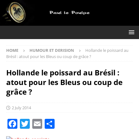
HOME
HUMOUR ET DERISION
Hollande le poissard au
Brésil : atout pour les Bleus ou coup de grâce ?
Hollande le poissard au Brésil :
atout pour les Bleus ou coup de
grâce ?
2 July 2014
F
T
E
S
a
w
m
h