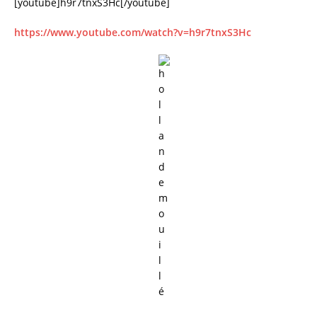
[youtube]h9r7tnxS3Hc[/youtube]
https://www.youtube.com/watch?v=h9r7tnxS3Hc