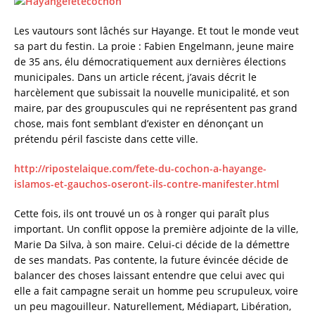
c
it
ai
a
e
te
l
re
Les vautours sont lâchés sur Hayange. Et tout le monde veut
sa part du festin. La proie : Fabien Engelmann, jeune maire
b
r
de 35 ans, élu démocratiquement aux dernières élections
o
municipales. Dans un article récent, j’avais décrit le
o
harcèlement que subissait la nouvelle municipalité, et son
maire, par des groupuscules qui ne représentent pas grand
k
chose, mais font semblant d’exister en dénonçant un
prétendu péril fasciste dans cette ville.
http://ripostelaique.com/fete-du-cochon-a-hayange-
islamos-et-gauchos-oseront-ils-contre-manifester.html
Cette fois, ils ont trouvé un os à ronger qui paraît plus
important. Un conflit oppose la première adjointe de la ville,
Marie Da Silva, à son maire. Celui-ci décide de la démettre
de ses mandats. Pas contente, la future évincée décide de
balancer des choses laissant entendre que celui avec qui
elle a fait campagne serait un homme peu scrupuleux, voire
un peu magouilleur. Naturellement, Médiapart, Libération,