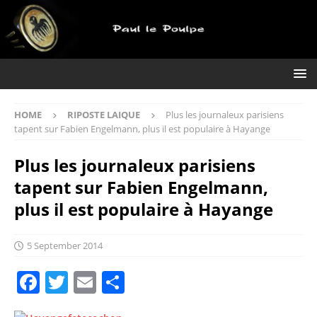
HOME
RIPOSTE LAIQUE
Plus les journaleux parisiens
tapent sur Fabien Engelmann, plus il est populaire à Hayange
Plus les journaleux parisiens
tapent sur Fabien Engelmann,
plus il est populaire à Hayange
5 September 2014
F
T
E
S
a
w
m
h