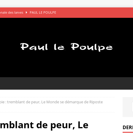
gonale des larves
PAUL LE POULPE
s saluent bien
AVOCATS
églements de comptes à OK Connards
PAUL LE POULPE
que le bon choix
PAUL LE POULPE
pel des gamelles
PAUL LE POULPE
ie : tremblant de peur, Le Monde se démarque de Riposte
emblant de peur, Le
DER