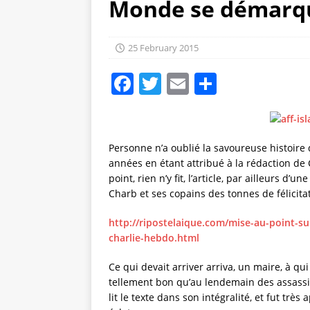
Monde se démarqu
25 February 2015
F
T
E
S
a
w
m
h
c
it
ai
a
e
te
l
re
Personne n’a oublié la savoureuse histoire 
années en étant attribué à la rédaction de
b
r
point, rien n’y fit, l’article, par ailleurs d’
o
Charb et ses copains des tonnes de félici
o
http://ripostelaique.com/mise-au-point-s
k
charlie-hebdo.html
Ce qui devait arriver arriva, un maire, à qui 
tellement bon qu’au lendemain des assassi
lit le texte dans son intégralité, et fut trè