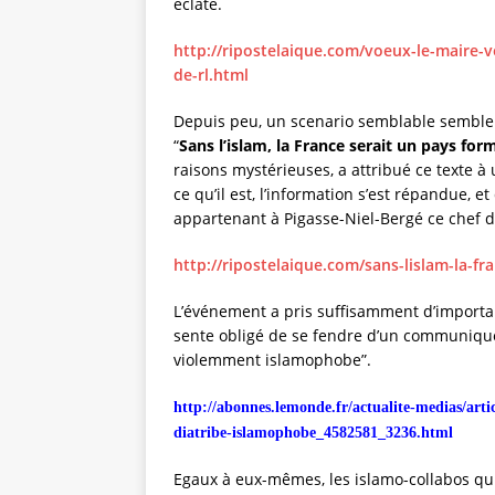
éclate.
http://ripostelaique.com/voeux-le-maire-
de-rl.html
Depuis peu, un scenario semblable semble se
“
Sans l’islam, la France serait un pays for
raisons mystérieuses, a attribué ce texte à
ce qu’il est, l’information s’est répandue, 
appartenant à Pigasse-Niel-Bergé ce chef 
http://ripostelaique.com/sans-lislam-la-f
L’événement a pris suffisamment d’import
sente obligé de se fendre d’un communiqué
violemment islamophobe”.
http://abonnes.lemonde.fr/actualite-medias/arti
diatribe-islamophobe_4582581_3236.html
Egaux à eux-mêmes, les islamo-collabos qui 