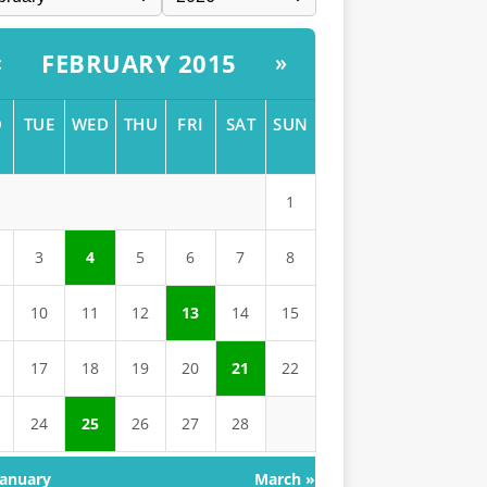
FEBRUARY 2015
«
»
O
TUE
WED
THU
FRI
SAT
SUN
1
3
4
5
6
7
8
10
11
12
13
14
15
17
18
19
20
21
22
24
25
26
27
28
January
March »