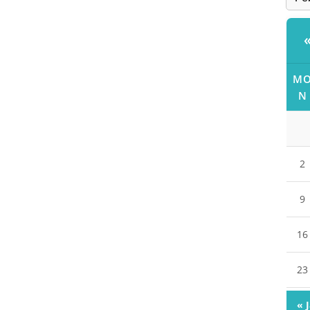
M
N
2
9
16
23
« 