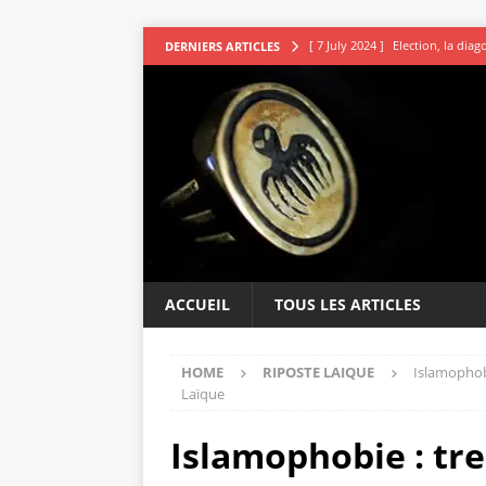
[ 7 July 2024 ]
Election, la dia
DERNIERS ARTICLES
[ 7 July 2024 ]
Les avocats vou
[ 5 July 2024 ]
Second tour : R
[ 4 July 2024 ]
DSK le sage indi
[ 9 July 2024 ]
L’irresistible ap
ACCUEIL
TOUS LES ARTICLES
HOME
RIPOSTE LAIQUE
Islamophob
Laïque
Islamophobie : tr