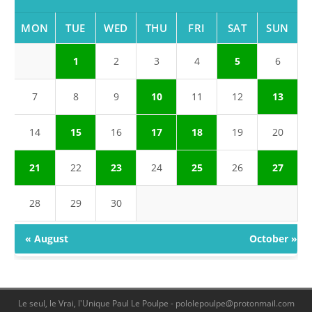
MON
TUE
WED
THU
FRI
SAT
SUN
1
2
3
4
5
6
7
8
9
10
11
12
13
14
15
16
17
18
19
20
21
22
23
24
25
26
27
28
29
30
« August
October »
Le seul, le Vrai, l'Unique Paul Le Poulpe - pololepoulpe@protonmail.com