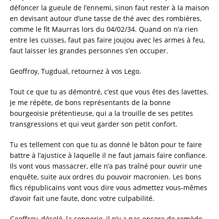
défoncer la gueule de l’ennemi, sinon faut rester à la maison
en devisant autour d’une tasse de thé avec des rombières,
comme le fit Maurras lors du 04/02/34. Quand on n’a rien
entre les cuisses, faut pas faire joujou avec les armes à feu,
faut laisser les grandes personnes s’en occuper.
Geoffroy, Tugdual, retournez à vos Lego.
Tout ce que tu as démontré, c’est que vous êtes des lavettes.
Je me répète, de bons représentants de la bonne
bourgeoisie prétentieuse, qui a la trouille de ses petites
transgressions et qui veut garder son petit confort.
Tu es tellement con que tu as donné le bâton pour te faire
battre à l’ajustice à laquelle il ne faut jamais faire confiance.
Ils vont vous massacrer, elle n’a pas traîné pour ouvrir une
enquête, suite aux ordres du pouvoir macronien. Les bons
flics républicains vont vous dire vous admettez vous-mêmes
d’avoir fait une faute, donc votre culpabilité.
Geoffroy, désolé, la connerie, il n’y a pas encore de remède,