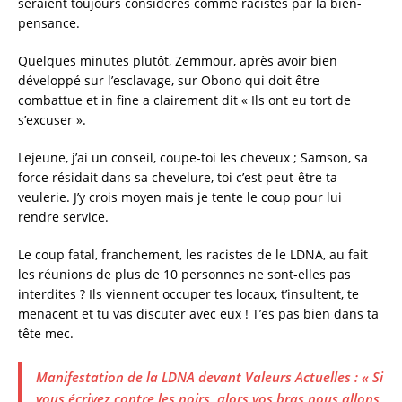
seraient toujours considérés comme racistes par la bien-
pensance.
Quelques minutes plutôt, Zemmour, après avoir bien
développé sur l’esclavage, sur Obono qui doit être
combattue et in fine a clairement dit « Ils ont eu tort de
s’excuser ».
Lejeune, j’ai un conseil, coupe-toi les cheveux ; Samson, sa
force résidait dans sa chevelure, toi c’est peut-être ta
veulerie. J’y crois moyen mais je tente le coup pour lui
rendre service.
Le coup fatal, franchement, les racistes de le LDNA, au fait
les réunions de plus de 10 personnes ne sont-elles pas
interdites ? Ils viennent occuper tes locaux, t’insultent, te
menacent et tu vas discuter avec eux ! T’es pas bien dans ta
tête mec.
Manifestation de la LDNA devant Valeurs Actuelles : « Si
vous écrivez contre les noirs, alors vos bras nous allons