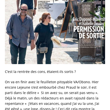
c
it
ai
a
e
te
l
re
b
r
o
o
k
C’est la rentrée des cons, étaient-ils sortis ?
On va en finir avec le feuilleton pitoyable VA/Obono. Hier
encore Lejeune s’est embourbé chez Praud le soir, il est
parti dans le délire « Si on avez su, on serait pas venu ».
Déjà le matin, un des rédacteurs en avait rajouté dans la
repentance « J’étais en vacances, quand j’ai vu la une, j’ai
été gêné », une lope, disons-le ! Ceci dit cela montre la