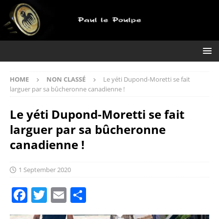
HOME
NON CLASSÉ
Le yéti Dupond-Moretti se fait
larguer par sa bûcheronne canadienne !
Le yéti Dupond-Moretti se fait
larguer par sa bûcheronne
canadienne !
1 September 2020
F
T
E
S
a
w
m
h