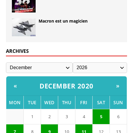
Macron est un magicien
ARCHIVES
DECEMBER 2020
«
»
MON
TUE
WED
THU
FRI
SAT
SUN
1
2
3
4
5
6
7
8
9
10
11
12
13