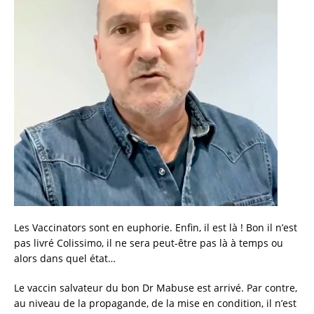
e
te
l
re
b
r
o
o
k
Les Vaccinators sont en euphorie. Enfin, il est là ! Bon il n’est
pas livré Colissimo, il ne sera peut-être pas là à temps ou
alors dans quel état…
Le vaccin salvateur du bon Dr Mabuse est arrivé. Par contre,
au niveau de la propagande, de la mise en condition, il n’est