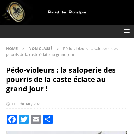
HOME
NON CLASSÉ
Pédo-violeurs : la saloperie des
pourris de la caste éclate au grand jour !
Pédo-violeurs : la saloperie des
pourris de la caste éclate au
grand jour !
11 February 2021
F
T
E
S
a
w
m
h