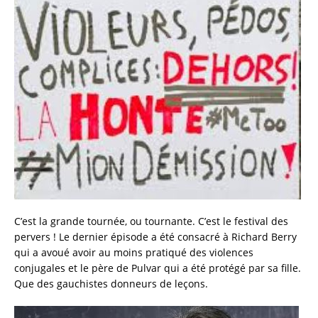
c
it
ai
a
e
te
l
re
b
r
o
o
k
C’est la grande tournée, ou tournante. C’est le festival des
pervers ! Le dernier épisode a été consacré à Richard Berry
qui a avoué avoir au moins pratiqué des violences
conjugales et le père de Pulvar qui a été protégé par sa fille.
Que des gauchistes donneurs de leçons.