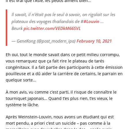
Il est vrai que l’Asie, les pédos aiment bien…
Il savait, il n’était pas le seul à savoir, on rigolait sur les
plateaux des voyages thaïlandais de #
#Louvin
…
Beurk
pic.twitter.com/VEDkM66SVL
— GeneKong (@post_modern_ipa)
February 10, 2021
Eh oui, tout le monde savait dans ce petit milieu corrompu,
vous remarquez que ça fait rire le plateau de tarés
congénitaux. Il a fait partie des participants à cette émission
pouilleuse et a dû aider la carrière de certains, le parrain en
quelque sorte…
À mon avis, vu comme c’est parti, il risque de connaître le
tourniquet japonais… Quand t’es plus rien, t’es vieux, le
système te lâche.
Après Weinstein-Louvin, nous avons un étudiant qui est
mort pendu, a priori c’est un suicide – pas comme à la