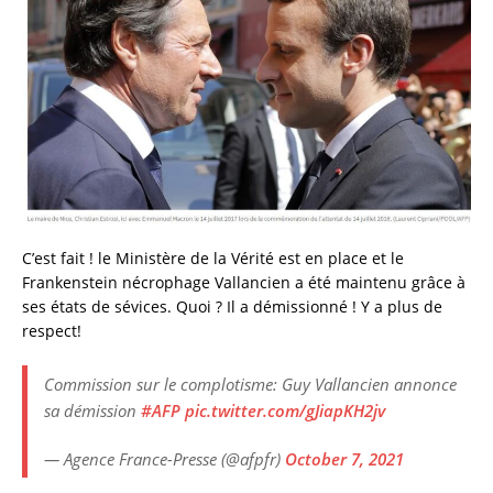
c
it
ai
a
e
te
l
re
b
r
o
o
k
C’est fait ! le Ministère de la Vérité est en place et le
Frankenstein nécrophage Vallancien a été maintenu grâce à
ses états de sévices. Quoi ? Il a démissionné ! Y a plus de
respect!
Commission sur le complotisme: Guy Vallancien annonce
sa démission
#AFP
pic.twitter.com/gJiapKH2jv
— Agence France-Presse (@afpfr)
October 7, 2021