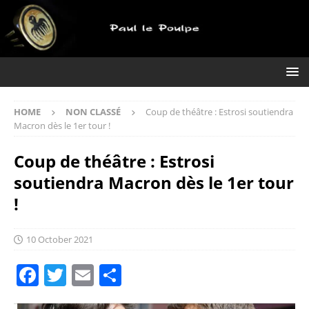
HOME
NON CLASSÉ
Coup de théâtre : Estrosi soutiendra
Macron dès le 1er tour !
Coup de théâtre : Estrosi
soutiendra Macron dès le 1er tour
!
10 October 2021
F
T
E
S
a
w
m
h