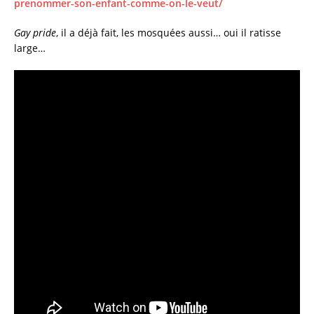
prenommer-son-enfant-comme-on-le-veut/
Gay pride
, il a déjà fait, les mosquées aussi… oui il ratisse
large…