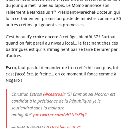
du jour qui met Tapie au tapis. Le Momo annonce son
er
ralliement à Narcissius 1
Président-Maréchal-Docteur, qui
lui a certainement promis un poste de ministre comme à 50
autres crétins qui gobent ses promesses…
C’est beau d’y croire encore à cet âge, bientôt 67 ! Surtout
quand on fait pareil au niveau local… le fascinant chez ces
baltringues est qu’ils n’imaginent pas se faire berlurer par
d’autres.
Escro, faut pas lui demander de trop réfléchir non plus, lui
c’est j’accélère, je freine… en ce moment il fonce comme à
Nogaro !
Christian Estrosi (
@cestrosi
): “Si Emmanuel Macron est
candidat à la présidence de la République, je le
soutiendrai sans la moindre
ambiguïté”
pic.twitter.com/vHLU3rZIq2
— BFMTV (@BFMTV)
October 6, 2021