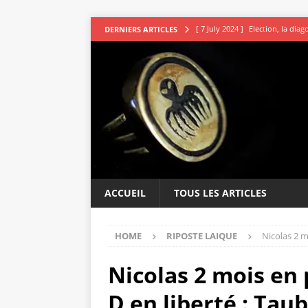
[ 7 July 2024 ]
Election, la dia
DERNIERS ARTICLES
[ 7 July 2024 ]
Les avocats vou
[ 5 July 2024 ]
Second tour : R
[ 4 July 2024 ]
DSK le sage indi
[ 9 July 2024 ]
L’irresistible ap
ACCUEIL
TOUS LES ARTICLES
HOME
RIPOSTE LAIQUE
Nicolas 2 m
Nicolas 2 mois en 
D en liberté : Taub