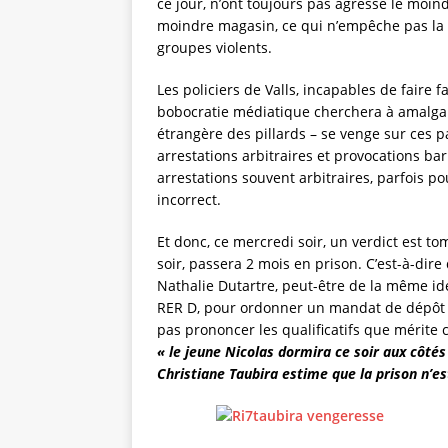
ce jour, n’ont toujours pas agressé le moind
moindre magasin, ce qui n’empêche pas la b
groupes violents.
Les policiers de Valls, incapables de fair
bobocratie médiatique cherchera à amalga
étrangère des pillards – se venge sur ces p
arrestations arbitraires et provocations ba
arrestations souvent arbitraires, parfois po
incorrect.
Et donc, ce mercredi soir, un verdict est to
soir, passera 2 mois en prison. C’est-à-dir
Nathalie Dutartre, peut-être de la même idé
RER D, pour ordonner un mandat de dépôt co
pas prononcer les qualificatifs que mérite 
« le jeune Nicolas dormira ce soir aux côtés
Christiane Taubira estime que la prison n’est