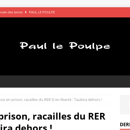
gonale des larves
PAUL LE POULPE
s saluent bien
AVOCATS
églements de comptes à OK Connards
PAUL LE POULPE
que le bon choix
PAUL LE POULPE
pel des gamelles
PAUL LE POULPE
ois en prison, racailles du RER D en liberté : Taubira dehors !
prison, racailles du RER
DER
ira dehors !