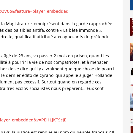
okOvCo&feature=player_embedded
 la Magistrature, omniprésent dans la garde rapprochée
tés des paisibles antifa, contre « La bête immonde »,
 droite, qualificatif attribué aux opposants du prétendu
 âgé de 23 ans, va passer 2 mois en prison, quand les
llité à pourrir la vie de nos compatriotes, et à menacer
her de se dire qu’il y a vraiment quelque chose de pourri
 le dernier édito de Cyrano, qui appelle à juger Hollande
solument pas excessif. Surtout quand on regarde ces
traîtres écolos-socialistes nous préparent… Eux sont
player_embedded&v=PEHLjKTScJE
 pays, la justice est rendue au nom du peuple français ? Il