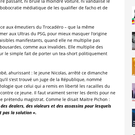
re passant, ni brûlé la moindre voiture, ni vandalisé le
obocratie médiatique de les qualifier de facho et de
e face aux émeutiers du Trocadéro – que la même
mer aux Ultras du PSG, pour mieux masquer l’origine
aisibles manifestants, quand elle ne multiplie pas
rbousardes, comme aux Invalides. Elle multiplie des
ur le simple fait de porter un tea-short politiquement
mbé, ahurissant : le jeune Nicolas, arrêté ce dimanche
e qu’il s’est trouvé un juge de la République, nommé
ologie que celui qui a remis en liberté les racailles du
ntre ce jeune. Il faut vraiment serrer les dents pour ne
ce prétendu magistrat. Comme le disait Maïtre Pichon :
 des dealers, des violeurs et des assassins pour lesquels
 pas la solution ».