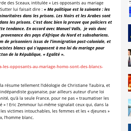
arde des Sceaux, intitulée « Les opposants au mariage
tter lui faisait dire :
« Ma politique est la suivante : les
inoritaires dans les prisons. Les Noirs et les Arabes sont
dans les prisons. C’est donc bien la preuve que policiers et
cette tendance. En accord avec Manuel Valls, je vais donc
n provenance des pays d’Afrique du Nord et subsahariens.
um de prisonniers issus de l’immigration post-coloniale, et
cistes blancs qui s’opposent à ma loi du mariage pour
cton de la République, « Egalité ».
ira-les-opposants-au-mariage-homo-sont-des-blancs-
cela résume tellement l’idéologie de Christiane Taubira, et
indépandiste guyanaise, par ailleurs auteur d’une loi
nité, qu’à la seule France, pour ne pas « traumatiser les
 » ! Eric Zemmour lui-même signalait ceux qui, dans la
les victimes intouchables, les femmes et les « djeunes »
ux, l’homme blanc.