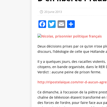
20 June 2013
F
T
E
S
a
w
m
h
c
it
ai
a
e
te
l
re
Deux décisions prises par ce qu’on n’ose pl
discours, l’idéologie de celle que Hollande
b
r
o
Il y a quelques jours, des racailles violent
citoyens, en bande organisée, dans le RER D,
o
Verdict : aucune peine de prison ferme.
k
http://ripostelaique.com/rer-d-aucun-agre
Ce dimanche, à l’occasion de la piètre pres
chaîne de télévision étaient transformé en
des forces de l’ordre, pour faire face aux p