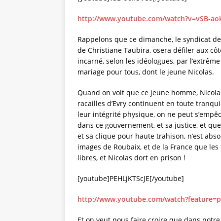
http://www.youtube.com/watch?v=vSB-a
Rappelons que ce dimanche, le syndicat de
de Christiane Taubira, osera défiler aux cô
incarné, selon les idéologues, par l’extrême
mariage pour tous, dont le jeune Nicolas.
Quand on voit que ce jeune homme, Nicolas,
racailles d’Evry continuent en toute tranqui
leur intégrité physique, on ne peut s’empêc
dans ce gouvernement, et sa justice, et que
et sa clique pour haute trahison, n’est ab
images de Roubaix, et de la France que les 
libres, et Nicolas dort en prison !
[youtube]PEHLjKTScJE[/youtube]
http://www.youtube.com/watch?feature=
Et on veut nous faire croire que dans notre