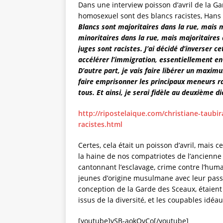
Dans une interview poisson d’avril de la G
homosexuel sont des blancs racistes, Hans Su
Blancs sont majoritaires dans la rue, mais m
minoritaires dans la rue, mais majoritaires 
juges sont racistes. J’ai décidé d’inverser 
accélérer l’immigration, essentiellement e
D’autre part, je vais faire libérer un maxim
faire emprisonner les principaux meneurs ra
tous. Et ainsi, je serai fidèle au deuxième di
http://ripostelaique.com/christiane-taub
racistes.html
Certes, cela était un poisson d’avril, mais 
la haine de nos compatriotes de l’ancienne 
cantonnant l’esclavage, crime contre l’huma
jeunes d’origine musulmane avec leur passé
conception de la Garde des Sceaux, étaient 
issus de la diversité, et les coupables idéa
[youtube]vSB-aokOvCo[/youtube]