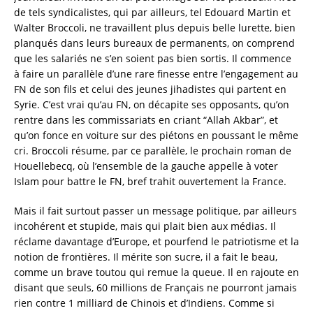
de tels syndicalistes, qui par ailleurs, tel Edouard Martin et
Walter Broccoli, ne travaillent plus depuis belle lurette, bien
planqués dans leurs bureaux de permanents, on comprend
que les salariés ne s’en soient pas bien sortis. Il commence
à faire un parallèle d’une rare finesse entre l’engagement au
FN de son fils et celui des jeunes jihadistes qui partent en
Syrie. C’est vrai qu’au FN, on décapite ses opposants, qu’on
rentre dans les commissariats en criant “Allah Akbar”, et
qu’on fonce en voiture sur des piétons en poussant le même
cri. Broccoli résume, par ce parallèle, le prochain roman de
Houellebecq, où l’ensemble de la gauche appelle à voter
Islam pour battre le FN, bref trahit ouvertement la France.
Mais il fait surtout passer un message politique, par ailleurs
incohérent et stupide, mais qui plait bien aux médias. Il
réclame davantage d’Europe, et pourfend le patriotisme et la
notion de frontières. Il mérite son sucre, il a fait le beau,
comme un brave toutou qui remue la queue. Il en rajoute en
disant que seuls, 60 millions de Français ne pourront jamais
rien contre 1 milliard de Chinois et d’Indiens. Comme si