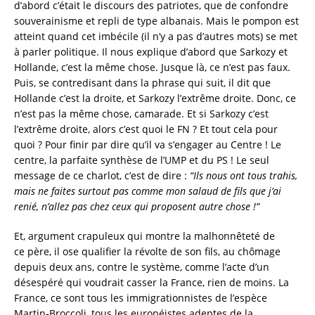
d’abord c’était le discours des patriotes, que de confondre
souverainisme et repli de type albanais. Mais le pompon est
atteint quand cet imbécile (il n’y a pas d’autres mots) se met
à parler politique. Il nous explique d’abord que Sarkozy et
Hollande, c’est la même chose. Jusque là, ce n’est pas faux.
Puis, se contredisant dans la phrase qui suit, il dit que
Hollande c’est la droite, et Sarkozy l’extrême droite. Donc, ce
n’est pas la même chose, camarade. Et si Sarkozy c’est
l’extrême droite, alors c’est quoi le FN ? Et tout cela pour
quoi ? Pour finir par dire qu’il va s’engager au Centre ! Le
centre, la parfaite synthèse de l’UMP et du PS ! Le seul
message de ce charlot, c’est de dire :
“Ils nous ont tous trahis,
mais ne faites surtout pas comme mon salaud de fils que j’ai
renié, n’allez pas chez ceux qui proposent autre chose !”
Et, argument crapuleux qui montre la malhonnêteté de
ce père, il ose qualifier la révolte de son fils, au chômage
depuis deux ans, contre le système, comme l’acte d’un
désespéré qui voudrait casser la France, rien de moins. La
France, ce sont tous les immigrationnistes de l’espèce
Martin-Broccoli, tous les européistes adeptes de la