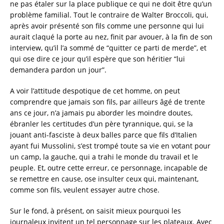
ne pas étaler sur la place publique ce qui ne doit être qu’un
problème familial. Tout le contraire de Walter Broccoli, qui,
après avoir présenté son fils comme une personne qui lui
aurait claqué la porte au nez, finit par avouer, à la fin de son
interview, qu’il l’a sommé de “quitter ce parti de merde”, et
qui ose dire ce jour qu’il espère que son héritier “lui
demandera pardon un jour”.
A voir l’attitude despotique de cet homme, on peut
comprendre que jamais son fils, par ailleurs âgé de trente
ans ce jour, n’a jamais pu aborder les moindre doutes,
ébranler les certitudes d’un père tyrannique, qui, se la
jouant anti-fasciste à deux balles parce que fils d’Italien
ayant fui Mussolini, s’est trompé toute sa vie en votant pour
un camp, la gauche, qui a trahi le monde du travail et le
peuple. Et, outre cette erreur, ce personnage, incapable de
se remettre en cause, ose insulter ceux qui, maintenant,
comme son fils, veulent essayer autre chose.
Sur le fond, à présent, on saisit mieux pourquoi les
journaleux invitent un tel personnage sur les plateaux. Avec