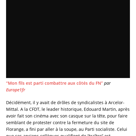
c
it
ai
a
e
te
l
re
b
r
o
o
k
“Mon fils est parti combattre aux côtés du FN”
par
Europe1fr
Décidément, il y avait de drôles de syndicalistes à Arcelor-
Mittal. A la CFDT, le leader historique, Edouard Martin, après
avoir fait son cinéma avec son casque sur la tête, pour faire
semblant de protester contre la fermeture du site de
Florange, a fini par aller à la soupe, au Parti socialiste. Celui
que ses anciens collègues qualifient de “traître” est