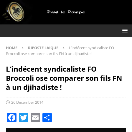
HOME
RIPOSTE LAIQUE
L’indécent syndicaliste FO
Broccoli ose comparer son fils FN à un djihadiste !
L’indécent syndicaliste FO
Broccoli ose comparer son fils FN
à un djihadiste !
26 December 2014
F
T
E
S
a
w
m
h