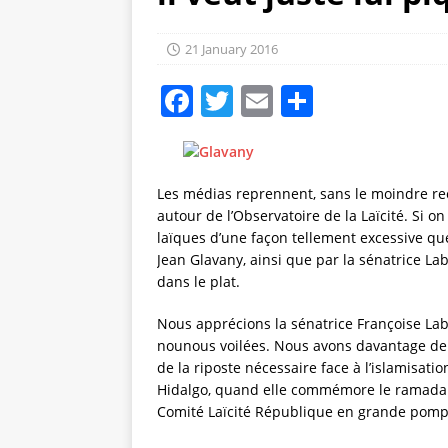
21 January 2016
F
T
E
S
a
w
m
h
c
it
ai
a
e
te
l
re
Les médias reprennent, sans le moindre recu
autour de l’Observatoire de la Laïcité. Si on 
b
r
laïques d’une façon tellement excessive que
o
Jean Glavany, ainsi que par la sénatrice Lab
o
dans le plat.
k
Nous apprécions la sénatrice Françoise Labo
nounous voilées. Nous avons davantage de m
de la riposte nécessaire face à l’islamisati
Hidalgo, quand elle commémore le ramadan à 
Comité Laïcité République en grande pompe, 