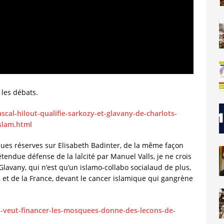
 les débats.
ascal-hilout-qualifie-sarkozy-et-glavany-de-charlots-
islam.html
ues réserves sur Elisabeth Badinter, de la même façon
tendue défense de la laîcité par Manuel Valls, je ne crois
Glavany, qui n’est qu’un islamo-collabo socialaud de plus,
, et de la France, devant le cancer islamique qui gangrène
i-veut-financer-les-mosquees-donne-des-lecons-de-