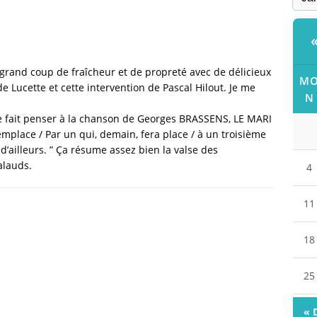
 grand coup de fraîcheur et de propreté avec de délicieux
M
de Lucette et cette intervention de Pascal Hilout. Je me
N
 fait penser à la chanson de Georges BRASSENS, LE MARI
e remplace / Par un qui, demain, fera place / à un troisième
d’ailleurs. ” Ça résume assez bien la valse des
alauds.
4
11
18
25
« 