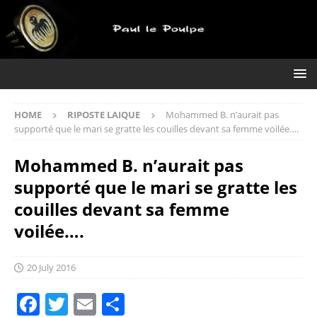
HOME
RIPOSTE LAIQUE
Mohammed B. n’aurait pas
supporté que le mari se gratte les couilles devant sa femme voilée….
Mohammed B. n’aurait pas
supporté que le mari se gratte les
couilles devant sa femme
voilée….
20 July 2016
F
T
E
S