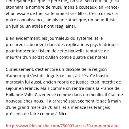
l’entrejambe (ce que le père nie), on sort son couteau (c’est
étonnant le nombre de musulmans à couteaux, en France)
et on essaie de tuer sa femme et ses filles. C’est curieux, à
notre connaissance, jamais un catholique, un bouddhiste,
un juif ou un athée n’ont réagi ainsi.
Bien évidemment, les journaleux du système, et le
procureur, abondent dans des explications psychiatriques
pour innocenter l’islam de cette nouvelle tentative de
meurtre d’un soldat d’Allah contre quatre des nôtres.
Curieusement, c’est encore un disciple de la religion
d’amour qui s’est distingué, ce jour, à Uzès. Ce loustic,
marocain lui aussi, ancien repris de justice, était interdit de
séjour en France. Mais comme on rentre dans la France de
Hollande-Valls-Cazeneuve comme dans un moulin, il était de
nouveau chez nous. Il a arraché sauvagement le sac à main
d’une grand-mère de 70 ans, et a menacé les Français
présents de faire comme à Nice.
http://www.fdesouche.com/750003-uzes-30-un-marocain-