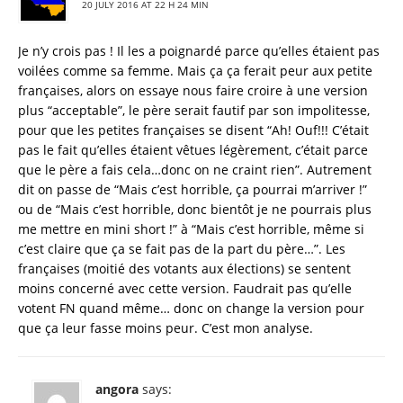
20 JULY 2016 AT 22 H 24 MIN
Je n’y crois pas ! Il les a poignardé parce qu’elles étaient pas
voilées comme sa femme. Mais ça ça ferait peur aux petite
françaises, alors on essaye nous faire croire à une version
plus “acceptable”, le père serait fautif par son impolitesse,
pour que les petites françaises se disent “Ah! Ouf!!! C’était
pas le fait qu’elles étaient vêtues légèrement, c’était parce
que le père a fais cela…donc on ne craint rien”. Autrement
dit on passe de “Mais c’est horrible, ça pourrai m’arriver !”
ou de “Mais c’est horrible, donc bientôt je ne pourrais plus
me mettre en mini short !” à “Mais c’est horrible, même si
c’est claire que ça se fait pas de la part du père…”. Les
françaises (moitié des votants aux élections) se sentent
moins concerné avec cette version. Faudrait pas qu’elle
votent FN quand même… donc on change la version pour
que ça leur fasse moins peur. C’est mon analyse.
angora
says: