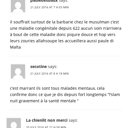
pauledesbaux
says:
21 JULY 2016 AT 7 H 03 MIN
il souffrait surtout de la barbarie chez le musulman c’est
une maladie congénitale depuis 622 aucun soin n’arrivera
à bout de cette maladie donc piqure douce et hop vers
leurs zouries allahsoupe les accueillera aussi paule di
Malta
secotine
says:
21 JULY 2016 AT 8 H 18 MIN
c’est marrant ils sont tous malades mentaux, cela
confirme donc ce que je dis depuis fort longtemps “l’slam
nuit gravement à la santé mentale “
La chienlit non merci
says:
20 JULY 2016 AT 22 H 58 MIN