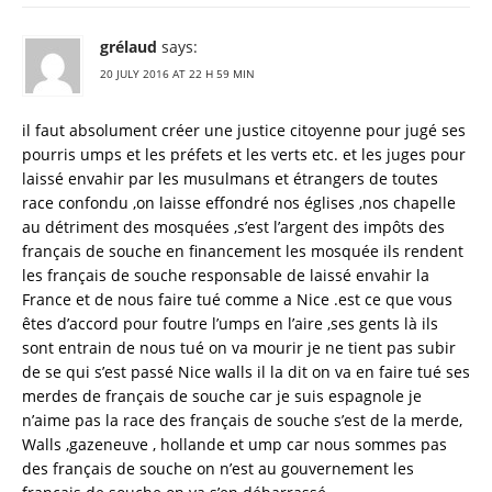
grélaud
says:
20 JULY 2016 AT 22 H 59 MIN
il faut absolument créer une justice citoyenne pour jugé ses
pourris umps et les préfets et les verts etc. et les juges pour
laissé envahir par les musulmans et étrangers de toutes
race confondu ,on laisse effondré nos églises ,nos chapelle
au détriment des mosquées ,s’est l’argent des impôts des
français de souche en financement les mosquée ils rendent
les français de souche responsable de laissé envahir la
France et de nous faire tué comme a Nice .est ce que vous
êtes d’accord pour foutre l’umps en l’aire ,ses gents là ils
sont entrain de nous tué on va mourir je ne tient pas subir
de se qui s’est passé Nice walls il la dit on va en faire tué ses
merdes de français de souche car je suis espagnole je
n’aime pas la race des français de souche s’est de la merde,
Walls ,gazeneuve , hollande et ump car nous sommes pas
des français de souche on n’est au gouvernement les