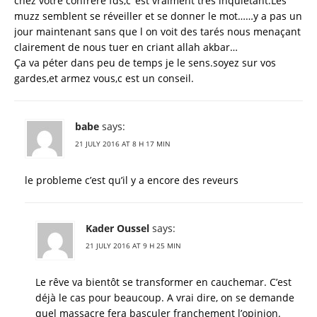
chez votre confrère fds,c ‘est vraiment très inquiétant.Les
muzz semblent se réveiller et se donner le mot……y a pas un
jour maintenant sans que l on voit des tarés nous menaçant
clairement de nous tuer en criant allah akbar…
Ça va péter dans peu de temps je le sens.soyez sur vos
gardes,et armez vous,c est un conseil.
babe
says:
21 JULY 2016 AT 8 H 17 MIN
le probleme c’est qu’il y a encore des reveurs
Kader Oussel
says:
21 JULY 2016 AT 9 H 25 MIN
Le rêve va bientôt se transformer en cauchemar. C’est
déjà le cas pour beaucoup. A vrai dire, on se demande
quel massacre fera basculer franchement l’opinion.