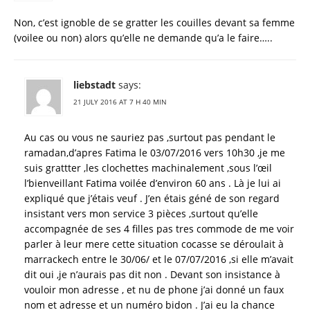
Non, c’est ignoble de se gratter les couilles devant sa femme
(voilee ou non) alors qu’elle ne demande qu’a le faire…..
liebstadt
says:
21 JULY 2016 AT 7 H 40 MIN
Au cas ou vous ne sauriez pas ,surtout pas pendant le
ramadan,d’apres Fatima le 03/07/2016 vers 10h30 ,je me
suis grattter ,les clochettes machinalement ,sous l’œil
l’bienveillant Fatima voilée d’environ 60 ans . Là je lui ai
expliqué que j’étais veuf . J’en étais géné de son regard
insistant vers mon service 3 pièces ,surtout qu’elle
accompagnée de ses 4 filles pas tres commode de me voir
parler à leur mere cette situation cocasse se déroulait à
marrackech entre le 30/06/ et le 07/07/2016 ,si elle m’avait
dit oui ,je n’aurais pas dit non . Devant son insistance à
vouloir mon adresse , et nu de phone j’ai donné un faux
nom et adresse et un numéro bidon . J’ai eu la chance