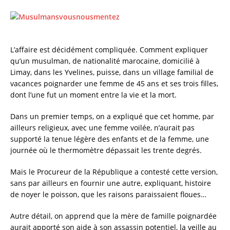
a
w
m
h
c
it
ai
a
e
te
l
re
L’affaire est décidément compliquée. Comment expliquer
b
r
qu’un musulman, de nationalité marocaine, domicilié à
o
Limay, dans les Yvelines, puisse, dans un village familial de
o
vacances poignarder une femme de 45 ans et ses trois filles,
dont l’une fut un moment entre la vie et la mort.
k
Dans un premier temps, on a expliqué que cet homme, par
ailleurs religieux, avec une femme voilée, n’aurait pas
supporté la tenue légère des enfants et de la femme, une
journée où le thermomètre dépassait les trente degrés.
Mais le Procureur de la République a contesté cette version,
sans par ailleurs en fournir une autre, expliquant, histoire
de noyer le poisson, que les raisons paraissaient floues…
Autre détail, on apprend que la mère de famille poignardée
aurait apporté son aide à son assassin potentiel, la veille au