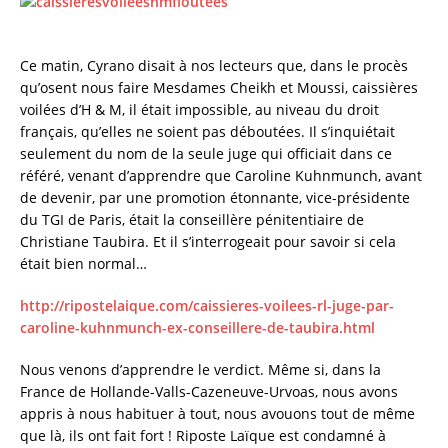
c
it
ai
a
e
te
l
re
Ce matin, Cyrano disait à nos lecteurs que, dans le procès
b
r
qu’osent nous faire Mesdames Cheikh et Moussi, caissières
o
voilées d’H & M, il était impossible, au niveau du droit
o
français, qu’elles ne soient pas déboutées. Il s’inquiétait
seulement du nom de la seule juge qui officiait dans ce
k
référé, venant d’apprendre que Caroline Kuhnmunch, avant
de devenir, par une promotion étonnante, vice-présidente
du TGI de Paris, était la conseillère pénitentiaire de
Christiane Taubira. Et il s’interrogeait pour savoir si cela
était bien normal…
http://ripostelaique.com/caissieres-voilees-rl-juge-par-
caroline-kuhnmunch-ex-conseillere-de-taubira.html
Nous venons d’apprendre le verdict. Même si, dans la
France de Hollande-Valls-Cazeneuve-Urvoas, nous avons
appris à nous habituer à tout, nous avouons tout de même
que là, ils ont fait fort ! Riposte Laïque est condamné à