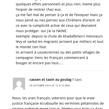
quelques effets personnels et plus rien; meme plus
l’espoir de rentrer chez eux.
ça me fait mal de penser à ça et de l’évoquer mais ça
nous pend au nez.pensez aux Chrétiens d’orient. et
ce avec la complicité active de ceux qui devraient
nous protéger. oui j’ai la HAINE.
exemple: depuis la chute de khadafi(merci messieurs
lévy et sarko) les migrants arrivent par milliers et tout
le monde s’en fout.
ils arrivent à Louveciennes ou des petits villages de
campagne: tiens les Français commencent à
bouger.et encore pas tous…..
cassen et tasin au goulag !
says:
29 OCTOBER 2016 AT 10 H 10 MIN
Nous, les vrais français, voterons pour que la vraie
justice française écrabouille les vermines pétainistes de
riposte prétendument laïque. Mettez vous bien ça dans