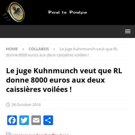
HOME
COLLABOS
Le juge Kuhnmunch veut que RL
donne 8000 euros aux deux caissières voilées !
Le juge Kuhnmunch veut que RL
donne 8000 euros aux deux
caissières voilées !
28 October 2016
F
T
E
S
a
w
m
h