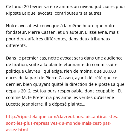
c
it
ai
a
Ce lundi 20 février va être animé, au niveau judiciaire, pour
e
te
l
re
Riposte Laïque, avocats, contributeurs et autres.
b
r
Notre avocat est convoqué à la même heure que notre
o
fondateur, Pierre Cassen, et un auteur, Elisseievna, mais
pour deux affaires différentes, dans deux tribunaux
o
différents.
k
Dans le premier cas, notre avocat sera dans une audience
de fixation, suite à la plainte étonnante du commissaire
politique Clavreul, qui exige, rien de moins, que 30.000
euros de la part de Pierre Cassen, ayant décrété que ce
dernier, bien qu’ayant quitté la direction de Riposte Laïque
depuis 2012, est toujours responsable, donc coupable ! Et
comme M. le Préfet n’a pas aimé les vérités qu’assène
Lucette Jeanpierre, il a déposé plainte…
http://ripostelaique.com/clavreul-nos-lois-antiracistes-
sont-les-plus-repressives-du-monde-mais-cest-pas-
assez.html