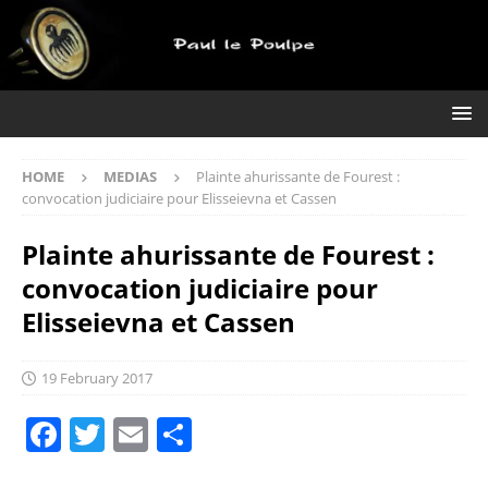
HOME
MEDIAS
Plainte ahurissante de Fourest :
convocation judiciaire pour Elisseievna et Cassen
Plainte ahurissante de Fourest :
convocation judiciaire pour
Elisseievna et Cassen
19 February 2017
F
T
E
S
a
w
m
h