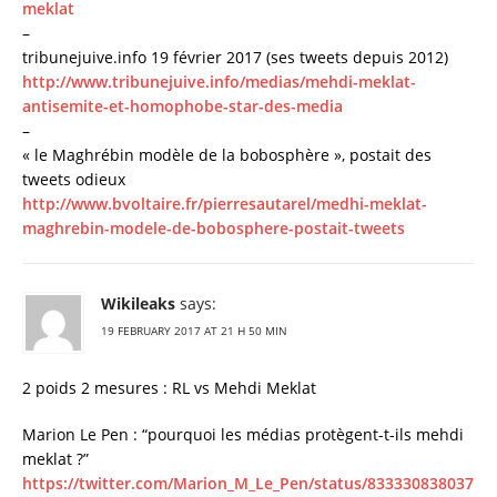
meklat
–
tribunejuive.info 19 février 2017 (ses tweets depuis 2012)
http://www.tribunejuive.info/medias/mehdi-meklat-
antisemite-et-homophobe-star-des-media
–
« le Maghrébin modèle de la bobosphère », postait des
tweets odieux
http://www.bvoltaire.fr/pierresautarel/medhi-meklat-
maghrebin-modele-de-bobosphere-postait-tweets
Wikileaks
says:
19 FEBRUARY 2017 AT 21 H 50 MIN
2 poids 2 mesures : RL vs Mehdi Meklat
Marion Le Pen : “pourquoi les médias protègent-t-ils mehdi
meklat ?”
https://twitter.com/Marion_M_Le_Pen/status/833330838037