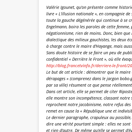
Valérie Igounet, qu’on présente comme histori
livre « L’illusion nationale », en compagnie d
toute la gauche dégénérée qui continue à se cr
Engelmann, boira les paroles de cette femme, 
négationnisme, rien de moins. Donc, bien que l
dialectique des milieux gauchistes, les deux é
à charge contre le maire d’Hayange, mais auss
Sans doute histoire de se faire un peu de publici
confidentiel « Derrière le Front », où elle évo
http://blog.francetvinfo.fr/derriere-le-front
Le but de cet article : démontrer que le mair
dérapages » (comprenez dans le jargon bobo-gau
par sa ville) résument ce que pense réellement
Dans cet article, elle se permet de citer Ripost
elle montre son incompétence, classant notre 
reprochent notre jacobinisme, notre refus des r
remet en cause la « République une et indivisib
Le dernier paragraphe, crapuleux au possible,
dire une vérité pourtant simple : elles ne sont
et rien d’autre. De même qu’elle se permet d’