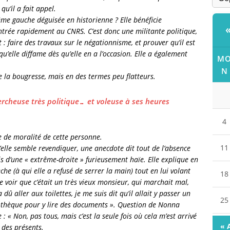
qu’il a fait appel.
rême gauche déguisée en historienne ? Elle bénéficie
ntrée rapidement au CNRS. C’est donc une militante politique,
: faire des travaux sur le négationnisme, et prouver qu’il est
qu’elle diffame dès qu’elle en a l’occasion. Elle a également
M
N
 la bougresse, mais en des termes peu flatteurs.
rcheuse très politique… et voleuse à ses heures
4
le de moralité de cette personne.
11
’elle semble revendiquer, une anecdote dit tout de l’absence
is d’une « extrême-droite » furieusement haïe. Elle explique en
e (à qui elle a refusé de serrer la main) tout en lui volant
18
e voir que c’était un très vieux monsieur, qui marchait mal,
û aller aux toilettes, je me suis dit qu’il allait y passer un
25
liothèque pour y lire des documents ». Question de Nonna
: « Non, pas tous, mais c’est la seule fois où cela m’est arrivé
« 
 des présents.