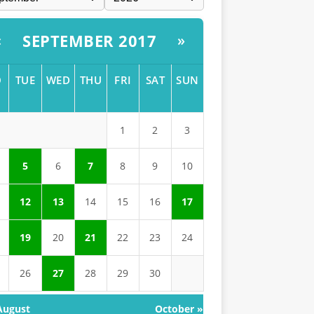
SEPTEMBER 2017
«
»
O
TUE
WED
THU
FRI
SAT
SUN
1
2
3
5
6
7
8
9
10
12
13
14
15
16
17
19
20
21
22
23
24
26
27
28
29
30
August
October »