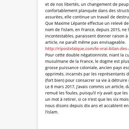
et de nos libertés, un changement de peuple 
confortablement planquée dans des structu
assurées, elle continue un travail de destru
Que Maxime Lépante effectue un relevé de
nom de l’islam, en France, depuis 2015, ne l
incontestables, paraissent donner raison à
article, ne paraît même pas envisageable.
http://ripostelaique.com/le-vrai-bilan-de
Pour cette double négationniste, niant la c
musulmane de la France, le dogme est plus i
grosse puissance coloniale, ancien pays escla
opprimés, incarnés par les représentants de
(fort bien) pour consacrer sa vie à détruire
Le 8 mars 2017, j’avais commis un article, 
remué les foules, puisqu’il n’y avait que les
un mot à retirer, si ce n’est que les six mo
nous disons depuis dix ans et accablent enc
l’islam.