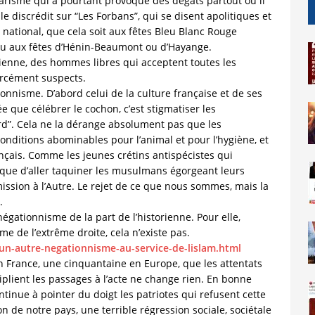
tarisme qui a pourtant provoqué des dégâts partout où il
r le discrédit sur “Les Forbans”, qui se disent apolitiques et
 national, que cela soit aux fêtes Bleu Blanc Rouge
 ou aux fêtes d’Hénin-Beaumont ou d’Hayange.
nienne, des hommes libres qui acceptent toutes les
forcément suspects.
ionnisme. D’abord celui de la culture française et de ses
e que célébrer le cochon, c’est stigmatiser les
rd”. Cela ne la dérange absolument pas que les
ditions abominables pour l’animal et pour l’hygiène, et
nçais. Comme les jeunes crétins antispécistes qui
 que d’aller taquiner les musulmans égorgeant leurs
ission à l’Autre. Le rejet de ce que nous sommes, mais la
.
gationnisme de la part de l’historienne. Pour elle,
me de l’extrême droite, cela n’existe pas.
-un-autre-negationnisme-au-service-de-lislam.html
en France, une cinquantaine en Europe, que les attentats
tiplient les passages à l’acte ne change rien. En bonne
ntinue à pointer du doigt les patriotes qui refusent cette
ion de notre pays, une terrible régression sociale, sociétale