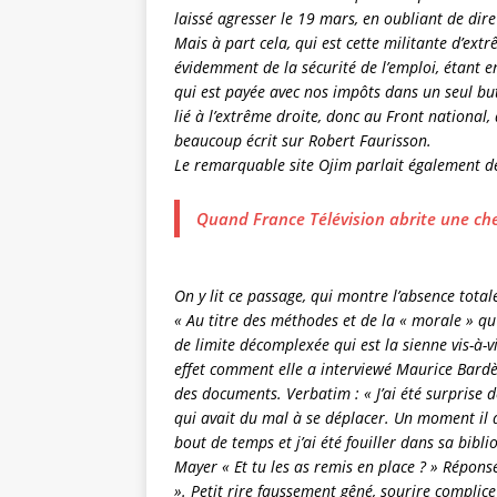
laissé agresser le 19 mars, en oubliant de dire 
Mais à part cela, qui est cette militante d’ext
évidemment de la sécurité de l’emploi, étant e
qui est payée avec nos impôts dans un seul but 
lié à l’extrême droite, donc au Front national, 
beaucoup écrit sur Robert Faurisson.
Le remarquable site Ojim parlait également de
Quand France Télévision abrite une che
On y lit ce passage, qui montre l’absence tota
« Au titre des méthodes et de la « morale » qu
de limite décomplexée qui est la sienne vis-à-v
effet comment elle a interviewé Maurice Bardèch
des documents. Verbatim : « J’ai été surprise d
qui avait du mal à se déplacer. Un moment il a d
bout de temps et j’ai été fouiller dans sa bib
Mayer « Et tu les as remis en place ? » Réponse 
». Petit rire faussement gêné, sourire complice