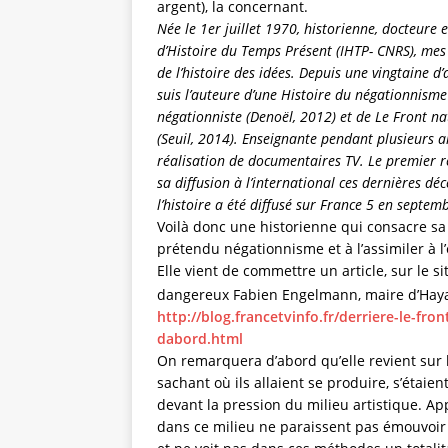
argent), la concernant.
Née le 1er juillet 1970, historienne, docteure e
d’Histoire du Temps Présent (IHTP- CNRS), mes 
de l’histoire des idées. Depuis une vingtaine d’
suis l’auteure d’une Histoire du négationnisme
négationniste (Denoël, 2012) et de Le Front na
(Seuil, 2014). Enseignante pendant plusieurs an
réalisation de documentaires TV. Le premier re
sa diffusion à l’international ces dernières dé
l’histoire a été diffusé sur France 5 en septem
Voilà donc une historienne qui consacre sa
prétendu négationnisme et à l’assimiler à l
Elle vient de commettre un article, sur le si
dangereux Fabien Engelmann, maire d’Hayan
http://blog.francetvinfo.fr/derriere-le-fro
dabord.html
On remarquera d’abord qu’elle revient sur 
sachant où ils allaient se produire, s’étai
devant la pression du milieu artistique. A
dans ce milieu ne paraissent pas émouvoir