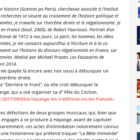
n histoire (Sciences po Paris), chercheuse associée à l’Institut
recherches se situent au croisement de l’histoire politique et
années, je travaille sur l’extrême droite et le négationnisme. Je
 en France (Seuil, 2000), de Robert Faurisson. Portrait d’un
tional de 1972 à nos jours. Le parti, les hommes, les idées
nées, je me consacre aujourd’hui à l’écriture et à la co-
vient sur l’histoire du discours négationniste en France, sur
cennies. Réalisé par Michaël Prazan, Les Faussaires de
bre 2014.
 vie (payée là encore avec nos sous) à débusquer un
’extrême droite.
te “Derrière le Front”, où elle croit débusquer le
e
ge, qui a osé organiser sa 4
Fête du Cochon.
nt/2017/09/03/a-hayange-les-traditions-ou-les-francais-
les défections de deux groupes musicaux, qui, bien que
ent engagés à se produire à Hayange, avant de capituler
pparemment, ces actes d’intimidation notoirement connus
 une historienne qui prétend traquer “La Bête immonde”