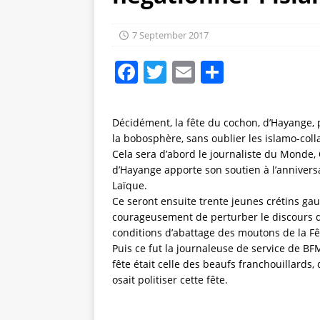
7 September 2017
F
T
E
S
a
w
m
h
c
it
ai
a
Décidément, la fête du cochon, d’Hayange, 
e
te
l
re
la bobosphère, sans oublier les islamo-coll
Cela sera d’abord le journaliste du Monde, 
b
r
d’Hayange apporte son soutien à l’anniversa
o
Laïque.
o
Ce seront ensuite trente jeunes crétins gauc
courageusement de perturber le discours de
k
conditions d’abattage des moutons de la Fêt
Puis ce fut la journaleuse de service de B
fête était celle des beaufs franchouillards,
osait politiser cette fête.