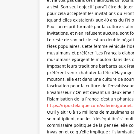
et ne voit pas dans ces méthodes un totali
a sévi. Son seul objectif paraît être de jete
pour cela acceptent les invitations du Front
(quand elles existaient), aux 40 ans du FN
Pour un esprit formaté par la culture stali
invitations, et n’en refusent aucune, sont 
Le reste de son article est un double négat
fêtes populaires. Cette femme véhicule l’idé
musulmans et préférer “Les Français d’abo
musulmans égorgent le mouton dans des con
imposant leurs traditions barbares aux Fra
préfèrent venir chahuter la fête d’Hayange
moutons, elle est dans une culture de soum
fascination pour la culture de l’envahisseur
Envahisseur ? On est devant un deuxième né
l’islamisation de la France, c’est un phantas
https://ripostelaique.com/valerie-igounet
Qu’il y ait 10 à 15 millions de musulmans 
se multiplient, que les “déséquilibrés” mul
commissaire politique de la pensée, elle co
invasion et ce qu’elle implique : l’islamisat