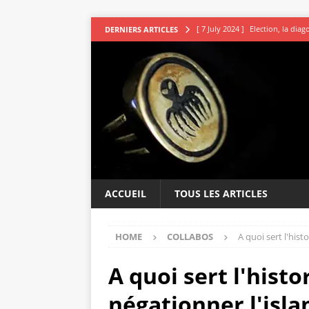
[ 7 July 2024 ]
Election, la dia
DERNIERS ARTICLES
[ 7 July 2024 ]
Les avocats vou
[ 5 July 2024 ]
Second tour : R
[ 4 July 2024 ]
DSK le sage indi
[ 9 July 2024 ]
L’irresistible ap
ACCUEIL
TOUS LES ARTICLES
HOME
COLLABOS
A quoi sert l'his
A quoi sert l'hist
négationner l'isla