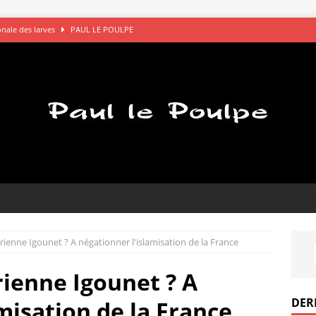
gonale des larves
PAUL LE POULPE
s saluent bien
AVOCATS
églements de comptes à OK Connards
PAUL LE POULPE
que le bon choix
PAUL LE POULPE
pel des gamelles
PAUL LE POULPE
torienne Igounet ? A négationner l'islamisation de la France
orienne Igounet ? A
DER
misation de la France