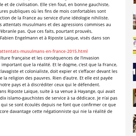
et de civilisation. Elle s’en fout, en bonne gauchiste,
res publiques où les fins de mois confortables sont
ction de la France au service d’une idéologie nihiliste.
s attentats musulmans et des agressions commises au
’ébranle pas. Que ces faits, pourtant prouvés,
 Fabien Engelmann et à Riposte Laïque, visés dans son
s-attentats-musulmans-en-france-2015.html
ulture française et les conséquences de l’invasion
mportant que la réalité. Et le dogme, c’est que la France,
vagiste et colonialiste, doit expier et s’effacer devant les
 la religion des pauvres. Rien d’autre. Et elle est payée
 notre pays et à discréditer ceux qui le défendent.
dans Riposte Laïque, suite à sa venue à Hayange, qui avait
 dix islamo-gauchistes de service à sa dédicace. Je n’ai pas
is qui se sont écoulés depuis ne font que confirmer ce que
ore davantage cette négationniste qui nie la réalité de