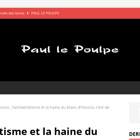
gonale des larves
PAUL LE POULPE
s saluent bien
AVOCATS
églements de comptes à OK Connards
PAUL LE POULPE
que le bon choix
PAUL LE POULPE
pel des gamelles
PAUL LE POULPE
ono : l’antisémitisme et la haine du blanc d’Houria, c’est de
tisme et la haine du
DER