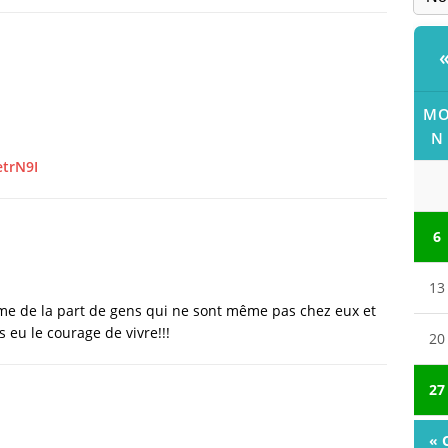
:
M
N
trN9I
6
13
isme de la part de gens qui ne sont même pas chez eux et
s eu le courage de vivre!!!
20
27
« 