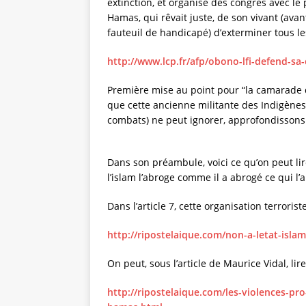
extinction, et organise des congrès avec l
Hamas, qui rêvait juste, de son vivant (ava
fauteuil de handicapé) d’exterminer tous les
http://www.lcp.fr/afp/obono-lfi-defend-sa
Première mise au point pour “la camarade 
que cette ancienne militante des Indigènes
combats) ne peut ignorer, approfondissons
Dans son préambule, voici ce qu’on peut lire
l’islam l’abroge comme il a abrogé ce qui l’
Dans l’article 7, cette organisation terroris
http://ripostelaique.com/non-a-letat-isla
On peut, sous l’article de Maurice Vidal, lir
http://ripostelaique.com/les-violences-pro