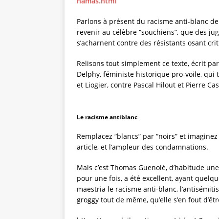
hamas.html
Parlons à présent du racisme anti-blanc de
revenir au célèbre “souchiens”, que des j
s’acharnent contre des résistants osant crit
Relisons tout simplement ce texte, écrit pa
Delphy, féministe historique pro-voile, qu
et Liogier, contre Pascal Hilout et Pierre Ca
Le racisme antiblanc
Remplacez “blancs” par “noirs” et imaginez
article, et l’ampleur des condamnations.
Mais c’est Thomas Guenolé, d’habitude une 
pour une fois, a été excellent, ayant quelq
maestria le racisme anti-blanc, l’antisémi
groggy tout de même, qu’elle s’en fout d’êtr