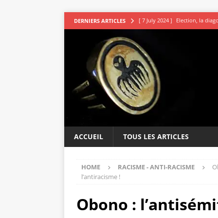
[ 7 July 2024 ]
Election, la dia
DERNIERS ARTICLES
[ 7 July 2024 ]
Les avocats vou
[ 5 July 2024 ]
Second tour : R
[ 4 July 2024 ]
DSK le sage indi
[ 9 July 2024 ]
L’irresistible ap
ACCUEIL
TOUS LES ARTICLES
HOME
RACISME - ANTI-RACISME
Ob
l’antiracisme !
Obono : l’antisémi