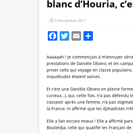
blanc d’Houria, c’e
6 November 2017
F
T
E
S
a
w
m
h
c
it
ai
a
Aaaaaah ! Je commençais à m’ennuyer série
e
te
l
re
prestations de Danièle Obono, et les campa
priver celle qui voyage en classe populaire,
b
r
inquiétudes étaient vaines.
o
Et c’est une Danièle Obono en pleine forme,
o
curieux…), qui, cette fois, n’a pas défend
k
s’asseoir après une femme, n’a pas stigmati
la France, ni affirmé que les djihadistes n
Elle a fait encore mieux ! Elle a affirmé pa
Bouteldja, celle qui qualifie les Français 