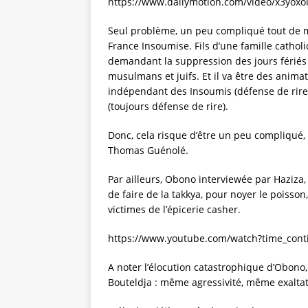
https://www.dailymotion.com/video/x3yoxo
Seul problème, un peu compliqué tout de 
France Insoumise. Fils d’une famille cathol
demandant la suppression des jours fériés
musulmans et juifs. Et il va être des anim
indépendant des Insoumis (défense de rire)
(toujours défense de rire).
Donc, cela risque d’être un peu compliqué,
Thomas Guénolé.
Par ailleurs, Obono interviewée par Haziz
de faire de la takkya, pour noyer le poisson,
victimes de l’épicerie casher.
https://www.youtube.com/watch?time_con
A noter l’élocution catastrophique d’Obono,
Bouteldja : même agressivité, même exaltat