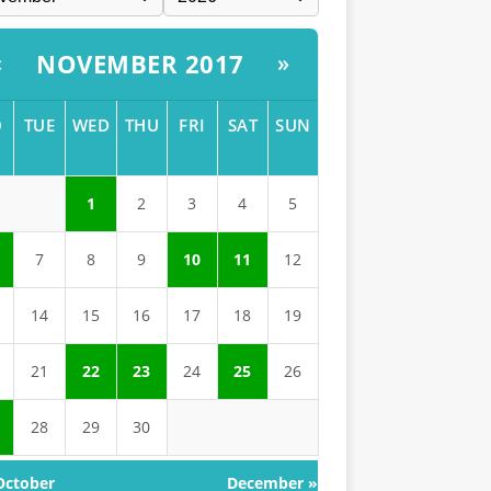
NOVEMBER 2017
«
»
O
TUE
WED
THU
FRI
SAT
SUN
1
2
3
4
5
7
8
9
10
11
12
14
15
16
17
18
19
21
22
23
24
25
26
28
29
30
October
December »