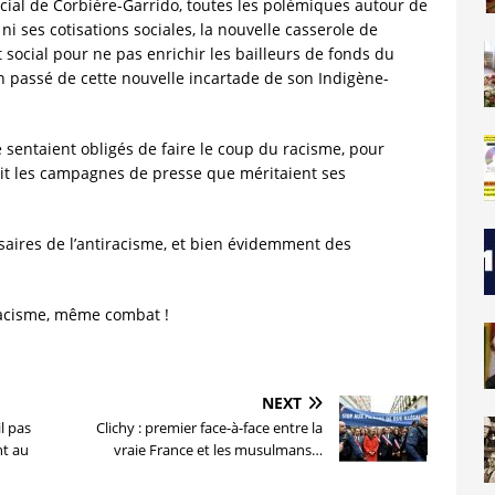
ial de Corbière-Garrido, toutes les polémiques autour de
i ses cotisations sociales, la nouvelle casserole de
social pour ne pas enrichir les bailleurs de fonds du
t bien passé de cette nouvelle incartade de son Indigène-
sentaient obligés de faire le coup du racisme, pour
ait les campagnes de presse que méritaient ses
ssaires de l’antiracisme, et bien évidemment des
racisme, même combat !
NEXT
l pas
Clichy : premier face-à-face entre la
t au
vraie France et les musulmans…