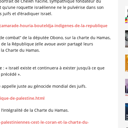
e portrait de Cheikh Yacine, sympathique fondateur du
nt qu’une roquette israélienne ne le pulvérise dans son
 juifs et d’éradiquer Israël.
-camarade-houria-bouteldja-indigenes-de-la-republique
de combat” de la députée Obono, sur la charte du Hamas,
 de la République (elle avoue avoir partagé leurs
 la Charte du Hamas.
 : « Israël existe et continuera à exister jusqu’à ce que
a précédé ».
te appelle juste au génocide mondial des juifs.
mique-de-palestine.html
e l’intégralité de la Charte du Hamas.
-palestiniennes-cest-le-coran-et-la-charte-du-