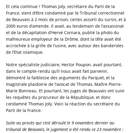
c
it
ai
a
Et cela continue ! Thomas Joly, secrétaire du Parti de la
e
te
l
re
France, vient d’être condamné par le Tribunal correctionnel
de Beauvais à 2 mois de prison, certes assorti du sursis, et à
b
r
2000 euros d’amende. Il avait, au lendemain de l’assassinat
o
et de la décapitation d’Hervé Cornara, publié la photo du
o
malheureux employeur de la Drôme, dont la tête avait été
accrochée à la grille de l’usine, avec autour des banderoles
k
de l’Etat islamique.
Notre spécialiste judiciaire, Hector Poupon, avait pourtant,
dans le compte-rendu qu’il nous avait fait parvenir,
démontré la faiblesse des arguments du Parquet, et la
magistrale plaidoirie de l’avocat de Thomas, Maître Pierre-
Marie Bonneau. Et pourtant, les juges de Beauvais ont suivi
les requêtes du procureur de la République, et donc
condamné Thomas Joly. Voici la réaction du secrétaire du
Parti de la France.
Suite au procès qui s’est déroulé le 9 novembre dernier au
tribunal de Beauvais, le jugement a été rendu ce 23 novembre :