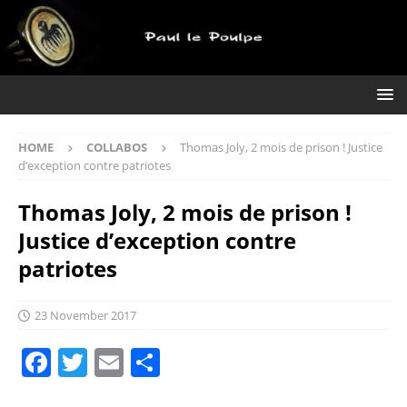
HOME
COLLABOS
Thomas Joly, 2 mois de prison ! Justice
d’exception contre patriotes
Thomas Joly, 2 mois de prison !
Justice d’exception contre
patriotes
23 November 2017
F
T
E
S
a
w
m
h