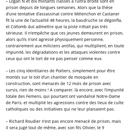
– Logan N et dix militants classés à l’ultra droite sont en
prison depuis de longues semaines. Alors que la thèse
d’une tentative d’assassinat contre Mélenchon et Castaner
fit la une de l’actualité 48 heures, la baudruche se dégonfla,
et Collomb dut admettre que la piste n’était pas très
sérieuse. Il n’empêche que ces jeunes demeurent en prison,
alors qu’ils n’ont agressé physiquement personne,
contrairement aux miliciens antifas, qui multiplient, en toute
impunité, les dégradations et les attaques violentes contre
ceux qui ont le tort de ne pas penser comme eux.
– Les cinq Identitaires de Poitiers, simplement pour être
montés sur le toit d’un chantier de mosquée en
construction, sont menacés de 12 mois de prison avec
sursis, rien de moins ! A comparer, là encore, avec l’impunité
totale des Femens, qui pourtant ont vandalisé Notre-Dame
de Paris, et multiplié les agressions contre des lieux de culte
catholiques ou des initiatives qui ne leur plaisaient pas.
– Richard Roudier n’est pas encore menacé de prison, mais
il sera jugé tout de même, avec son fils Olivier, le 9