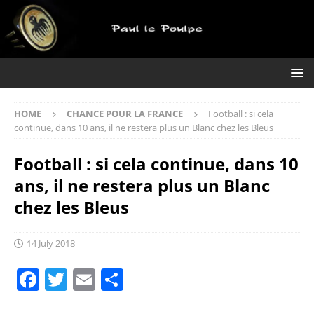
HOME
CHANCE POUR LA FRANCE
Football : si cela
continue, dans 10 ans, il ne restera plus un Blanc chez les Bleus
Football : si cela continue, dans 10
ans, il ne restera plus un Blanc
chez les Bleus
14 July 2018
F
T
E
S
a
w
m
h