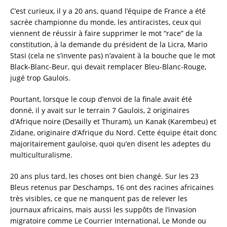
c
it
ai
a
C’est curieux, il y a 20 ans, quand l’équipe de France a été
e
te
l
re
sacrée championne du monde, les antiracistes, ceux qui
viennent de réussir à faire supprimer le mot “race” de la
b
r
constitution, à la demande du président de la Licra, Mario
o
Stasi (cela ne s’invente pas) n’avaient à la bouche que le mot
o
Black-Blanc-Beur, qui devait remplacer Bleu-Blanc-Rouge,
jugé trop Gaulois.
k
Pourtant, lorsque le coup d’envoi de la finale avait été
donné, il y avait sur le terrain 7 Gaulois, 2 originaires
d’Afrique noire (Desailly et Thuram), un Kanak (Karembeu) et
Zidane, originaire d’Afrique du Nord. Cette équipe était donc
majoritairement gauloise, quoi qu’en disent les adeptes du
multiculturalisme.
20 ans plus tard, les choses ont bien changé. Sur les 23
Bleus retenus par Deschamps, 16 ont des racines africaines
très visibles, ce que ne manquent pas de relever les
journaux africains, mais aussi les suppôts de l’invasion
migratoire comme Le Courrier International, Le Monde ou