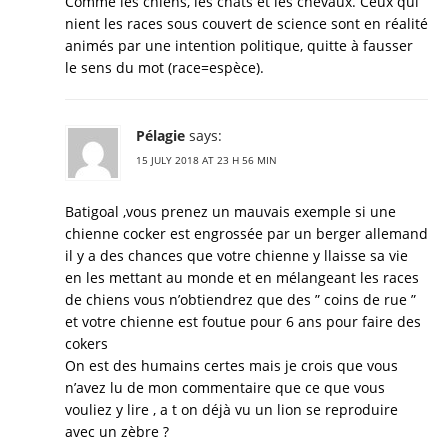
Comme les chiens, les chats et les chevaux. Ceux qui
nient les races sous couvert de science sont en réalité
animés par une intention politique, quitte à fausser
le sens du mot (race=espèce).
Pélagie
says:
15 JULY 2018 AT 23 H 56 MIN
Batigoal ,vous prenez un mauvais exemple si une
chienne cocker est engrossée par un berger allemand
il y a des chances que votre chienne y llaisse sa vie
en les mettant au monde et en mélangeant les races
de chiens vous n’obtiendrez que des ” coins de rue ”
et votre chienne est foutue pour 6 ans pour faire des
cokers
On est des humains certes mais je crois que vous
n’avez lu de mon commentaire que ce que vous
vouliez y lire , a t on déjà vu un lion se reproduire
avec un zèbre ?