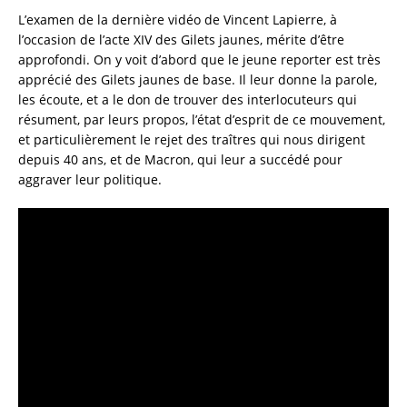
c
it
ai
a
L’examen de la dernière vidéo de Vincent Lapierre, à
e
te
l
re
l’occasion de l’acte XIV des Gilets jaunes, mérite d’être
approfondi. On y voit d’abord que le jeune reporter est très
b
r
apprécié des Gilets jaunes de base. Il leur donne la parole,
o
les écoute, et a le don de trouver des interlocuteurs qui
o
résument, par leurs propos, l’état d’esprit de ce mouvement,
et particulièrement le rejet des traîtres qui nous dirigent
k
depuis 40 ans, et de Macron, qui leur a succédé pour
aggraver leur politique.