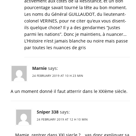
activement aux côtés de la Résistance, et un bon
pourcentage savait tourné la tête au bon moment.
Les noms du Général GUILLAUDOT, du lieutenant-
colonel VERINES, pour ne citer qu’eux vous disent-
ils quelque chose? Il y a des gendarmes “Justes
parmi les nations”. Donc je maintiens, à nuancer…
L’Histoire n’est jamais blanche ou noire mais passe
par toutes les nuances de gris
Marnie
says:
24 FEBRUARY 2019 AT 10 H 23 MIN
A un moment donné il faut atterrir dans le XXIème siècle.
Sniper 338
says:
24 FEBRUARY 2019 AT 12 H 10 MIN
Mamie..rentrer dans XXI siecle ? …vas donc expliquer sa