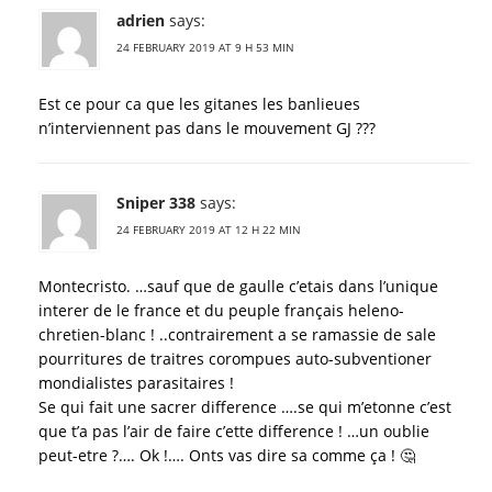
adrien
says:
24 FEBRUARY 2019 AT 9 H 53 MIN
Est ce pour ca que les gitanes les banlieues
n’interviennent pas dans le mouvement GJ ???
Sniper 338
says:
24 FEBRUARY 2019 AT 12 H 22 MIN
Montecristo. …sauf que de gaulle c’etais dans l’unique
interer de le france et du peuple français heleno-
chretien-blanc ! ..contrairement a se ramassie de sale
pourritures de traitres corompues auto-subventioner
mondialistes parasitaires !
Se qui fait une sacrer difference ….se qui m’etonne c’est
que t’a pas l’air de faire c’ette difference ! …un oublie
peut-etre ?…. Ok !…. Onts vas dire sa comme ça ! 🤔