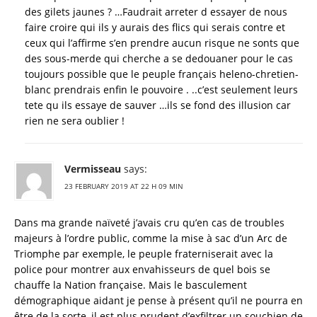
des gilets jaunes ? …Faudrait arreter d essayer de nous
faire croire qui ils y aurais des flics qui serais contre et
ceux qui l’affirme s’en prendre aucun risque ne sonts que
des sous-merde qui cherche a se dedouaner pour le cas
toujours possible que le peuple français heleno-chretien-
blanc prendrais enfin le pouvoire . ..c’est seulement leurs
tete qu ils essaye de sauver …ils se fond des illusion car
rien ne sera oublier !
Vermisseau
says:
23 FEBRUARY 2019 AT 22 H 09 MIN
Dans ma grande naïveté j’avais cru qu’en cas de troubles
majeurs à l’ordre public, comme la mise à sac d’un Arc de
Triomphe par exemple, le peuple fraterniserait avec la
police pour montrer aux envahisseurs de quel bois se
chauffe la Nation française. Mais le basculement
démographique aidant je pense à présent qu’il ne pourra en
être de la sorte, il est plus prudent d’exfiltrer un souchien de