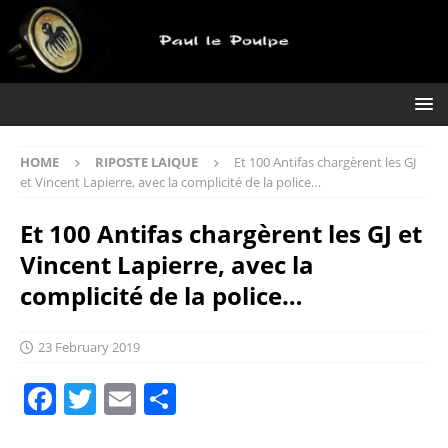
HOME
RIPOSTE LAIQUE
Et 100 Antifas chargèrent les GJ
et Vincent Lapierre, avec la complicité de la police…
Et 100 Antifas chargèrent les GJ et
Vincent Lapierre, avec la
complicité de la police…
23 February 2019
F
T
E
S
a
w
m
h