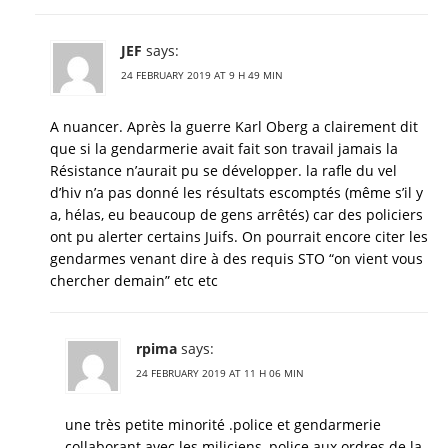
JEF
says:
24 FEBRUARY 2019 AT 9 H 49 MIN
A nuancer. Après la guerre Karl Oberg a clairement dit
que si la gendarmerie avait fait son travail jamais la
Résistance n’aurait pu se développer. la rafle du vel
d’hiv n’a pas donné les résultats escomptés (même s’il y
a, hélas, eu beaucoup de gens arrêtés) car des policiers
ont pu alerter certains Juifs. On pourrait encore citer les
gendarmes venant dire à des requis STO “on vient vous
chercher demain” etc etc
rpima
says:
24 FEBRUARY 2019 AT 11 H 06 MIN
une très petite minorité .police et gendarmerie
collaborant avec les miliciens, police aux ordres de la