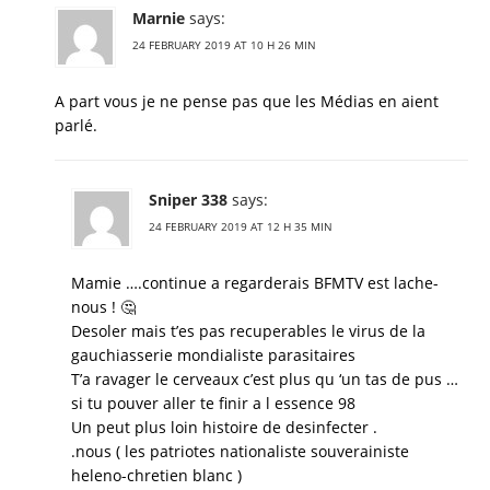
Marnie
says:
24 FEBRUARY 2019 AT 10 H 26 MIN
A part vous je ne pense pas que les Médias en aient
parlé.
Sniper 338
says:
24 FEBRUARY 2019 AT 12 H 35 MIN
Mamie ….continue a regarderais BFMTV est lache-
nous ! 🤔
Desoler mais t’es pas recuperables le virus de la
gauchiasserie mondialiste parasitaires
T’a ravager le cerveaux c’est plus qu ‘un tas de pus …
si tu pouver aller te finir a l essence 98
Un peut plus loin histoire de desinfecter .
.nous ( les patriotes nationaliste souverainiste
heleno-chretien blanc )