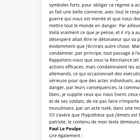
symboles forts, pour obliger ce régime à ach
as fait une belle connerie, avec tout le re
guerre qui nous est menée et que nous devro
mettre tout le monde en danger. Par ailleur
Voilà vraiment ce que je pense, et il n’y a
désespéré allait être le détonateur qui va 
évidemment que j’écrirais autre chose. Mais c
condamner, par principe, tout passage à l’a
Rappelons-nous que sous la Résistance (et 
actions efficaces, mais condamnaient les a
allemands, ce qui occasionnait des exécutio
sérieuse pour que des actes individuels, au
danger, par leurs conséquences, la commun
Donc, je supplie ceux qui nous lisent, ceux
et de ses soldats, de ne pas faire n’importe 
musulmans, par un acte isolé, dans une mos
S’il s’avère que l’hypothèse que j’émets est 
patriote, le contenu de mon texte demeure, m
Paul Le Poulpe
Lire également :