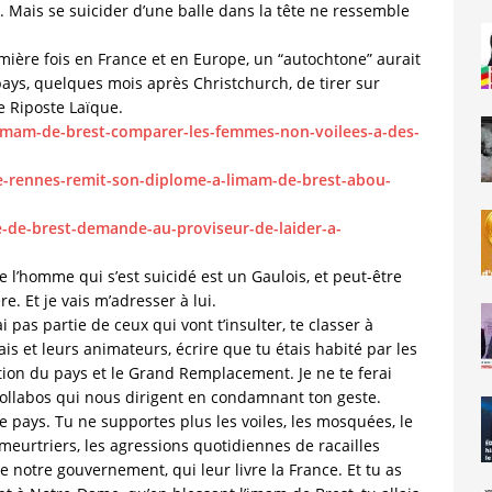
 Mais se suicider d’une balle dans la tête ne ressemble
emière fois en France et en Europe, un “autochtone” aurait
pays, quelques mois après Christchurch, de tirer sur
e Riposte Laïque.
-limam-de-brest-comparer-les-femmes-non-voilees-a-des-
-de-rennes-remit-son-diplome-a-limam-de-brest-abou-
e-de-brest-demande-au-proviseur-de-laider-a-
ue l’homme qui s’est suicidé est un Gaulois, et peut-être
. Et je vais m’adresser à lui.
i pas partie de ceux qui vont t’insulter, te classer à
sais et leurs animateurs, écrire que tu étais habité par les
tion du pays et le Grand Remplacement. Je ne te ferai
 collabos qui nous dirigent en condamnant ton geste.
 pays. Tu ne supportes plus les voiles, les mosquées, le
ts meurtriers, les agressions quotidiennes de racailles
de notre gouvernement, qui leur livre la France. Et tu as