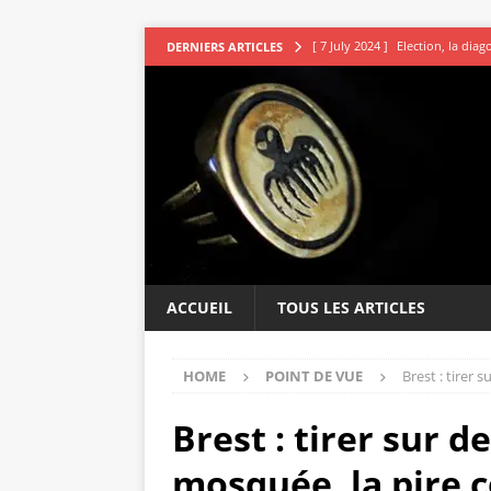
[ 7 July 2024 ]
Election, la dia
DERNIERS ARTICLES
[ 7 July 2024 ]
Les avocats vou
[ 5 July 2024 ]
Second tour : R
[ 4 July 2024 ]
DSK le sage indi
[ 9 July 2024 ]
L’irresistible ap
ACCUEIL
TOUS LES ARTICLES
HOME
POINT DE VUE
Brest : tirer
Brest : tirer sur
mosquée, la pire c