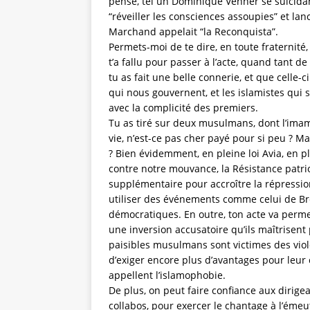
pensé, tel un Dominique Venner se suicidan
“réveiller les consciences assoupies” et lan
Marchand appelait “la Reconquista”.
Permets-moi de te dire, en toute fraternité,
t’a fallu pour passer à l’acte, quand tant d
tu as fait une belle connerie, et que celle
qui nous gouvernent, et les islamistes qui 
avec la complicité des premiers.
Tu as tiré sur deux musulmans, dont l’imam, 
vie, n’est-ce pas cher payé pour si peu ? M
? Bien évidemment, en pleine loi Avia, en p
contre notre mouvance, la Résistance patri
supplémentaire pour accroître la répression
utiliser des événements comme celui de Bres
démocratiques. En outre, ton acte va perme
une inversion accusatoire qu’ils maîtrisent 
paisibles musulmans sont victimes des viol
d’exiger encore plus d’avantages pour leu
appellent l’islamophobie.
De plus, on peut faire confiance aux diri
collabos, pour exercer le chantage à l’émeu