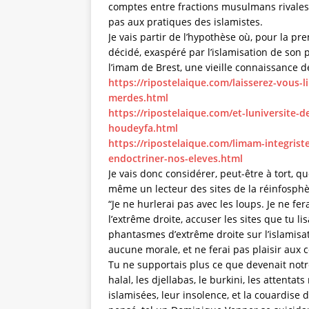
comptes entre fractions musulmans rivales.
pas aux pratiques des islamistes.
Je vais partir de l’hypothèse où, pour la pr
décidé, exaspéré par l’islamisation de son 
l’imam de Brest, une vieille connaissance d
https://ripostelaique.com/laisserez-vous
merdes.html
https://ripostelaique.com/et-luniversite
houdeyfa.html
https://ripostelaique.com/limam-integrist
endoctriner-nos-eleves.html
Je vais donc considérer, peut-être à tort, q
même un lecteur des sites de la réinfosphère
“Je ne hurlerai pas avec les loups. Je ne fera
l’extrême droite, accuser les sites que tu li
phantasmes d’extrême droite sur l’islamisa
aucune morale, et ne ferai pas plaisir aux
Tu ne supportais plus ce que devenait notre
halal, les djellabas, le burkini, les attenta
islamisées, leur insolence, et la couardise 