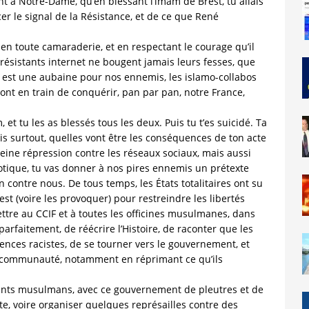
t à Notre-Dame, qu’en blessant l’imam de Brest, tu allais
cer le signal de la Résistance, et de ce que René
 en toute camaraderie, et en respectant le courage qu’il
e résistants internet ne bougent jamais leurs fesses, que
-ci est une aubaine pour nos ennemis, les islamo-collabos
sont en train de conquérir, pan par pan, notre France,
et tu les as blessés tous les deux. Puis tu t’es suicidé. Ta
ais surtout, quelles vont être les conséquences de ton acte
leine répression contre les réseaux sociaux, mais aussi
otique, tu vas donner à nos pires ennemis un prétexte
 contre nous. De tous temps, les États totalitaires ont su
t (voire les provoquer) pour restreindre les libertés
ttre au CCIF et à toutes les officines musulmanes, dans
parfaitement, de réécrire l’Histoire, de raconter que les
ences racistes, de se tourner vers le gouvernement, et
r communauté, notamment en réprimant ce qu’ils
geants musulmans, avec ce gouvernement de pleutres et de
te, voire organiser quelques représailles contre des