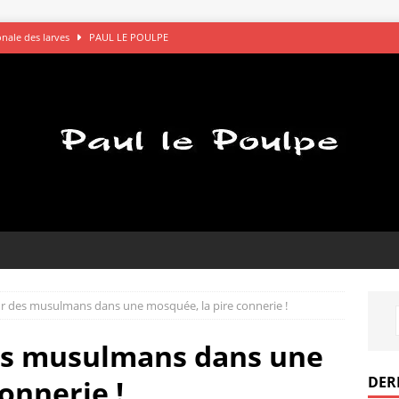
gonale des larves
PAUL LE POULPE
s saluent bien
AVOCATS
églements de comptes à OK Connards
PAUL LE POULPE
que le bon choix
PAUL LE POULPE
pel des gamelles
PAUL LE POULPE
 sur des musulmans dans une mosquée, la pire connerie !
 des musulmans dans une
DER
onnerie !