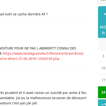
quel nom se cache derrière KF ?
M
N
L VOITURE POUR NE PAS L ABIMER??? CONNU DES
TE
https://www.letelegramme.fr/finistere/brest/brest-
3
otre-direct-27-06-2019-12324159.php
10
17
24
ès prudent et il avait raison un suicidé par arme à feu
evendable. J’ai eu la malheureuse occasion de découvrir
iture c’est pas joli joli.
« 