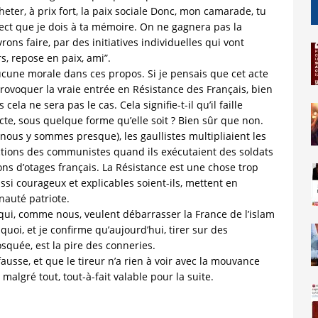
eter, à prix fort, la paix sociale Donc, mon camarade, tu
spect que je dois à ta mémoire. On ne gagnera pas la
ns faire, par des initiatives individuelles qui vont
s, repose en paix, ami”.
 aucune morale dans ces propos. Si je pensais que cet acte
provoquer la vraie entrée en Résistance des Français, bien
ela ne sera pas le cas. Cela signifie-t-il qu’il faille
cte, sous quelque forme qu’elle soit ? Bien sûr que non.
nous y sommes presque), les gaullistes multipliaient les
ctions des communistes quand ils exécutaient des soldats
ns d’otages français. La Résistance est une chose trop
ssi courageux et explicables soient-ils, mettent en
auté patriote.
 qui, comme nous, veulent débarrasser la France de l’islam
quoi, et je confirme qu’aujourd’hui, tirer sur des
quée, est la pire des conneries.
fausse, et que le tireur n’a rien à voir avec la mouvance
algré tout, tout-à-fait valable pour la suite.