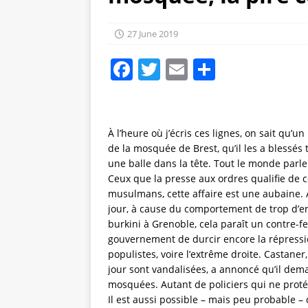
27 June 2019
F
T
E
S
a
w
m
h
c
it
ai
a
e
te
l
re
À l’heure où j’écris ces lignes, on sait qu
de la mosquée de Brest, qu’il les a blessés t
b
r
une balle dans la tête. Tout le monde parle
o
Ceux que la presse aux ordres qualifie de 
o
musulmans, cette affaire est une aubaine. A
jour, à cause du comportement de trop d’e
k
burkini à Grenoble, cela paraît un contre-f
gouvernement de durcir encore la répressio
populistes, voire l’extrême droite. Castane
jour sont vandalisées, a annoncé qu’il dema
mosquées. Autant de policiers qui ne protég
Il est aussi possible – mais peu probable –