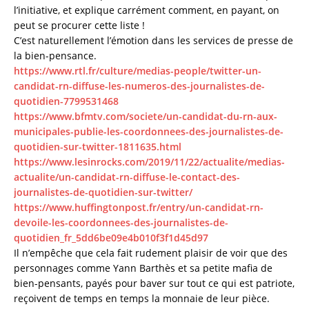
l’initiative, et explique carrément comment, en payant, on
peut se procurer cette liste !
C’est naturellement l’émotion dans les services de presse de
la bien-pensance.
https://www.rtl.fr/culture/medias-people/twitter-un-
candidat-rn-diffuse-les-numeros-des-journalistes-de-
quotidien-7799531468
https://www.bfmtv.com/societe/un-candidat-du-rn-aux-
municipales-publie-les-coordonnees-des-journalistes-de-
quotidien-sur-twitter-1811635.html
https://www.lesinrocks.com/2019/11/22/actualite/medias-
actualite/un-candidat-rn-diffuse-le-contact-des-
journalistes-de-quotidien-sur-twitter/
https://www.huffingtonpost.fr/entry/un-candidat-rn-
devoile-les-coordonnees-des-journalistes-de-
quotidien_fr_5dd6be09e4b010f3f1d45d97
Il n’empêche que cela fait rudement plaisir de voir que des
personnages comme Yann Barthès et sa petite mafia de
bien-pensants, payés pour baver sur tout ce qui est patriote,
reçoivent de temps en temps la monnaie de leur pièce.