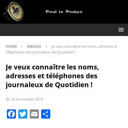
HOME
MEDIAS
Je veux connaître les noms, adresses et
téléphones des journaleux de Quotidien !
Je veux connaître les noms,
adresses et téléphones des
journaleux de Quotidien !
25 November 2019
F
T
E
S
a
w
m
h