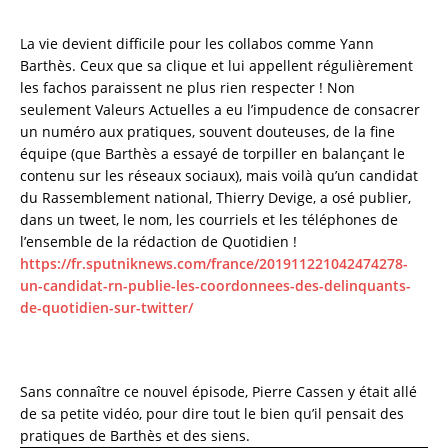
c
it
ai
a
e
te
l
re
La vie devient difficile pour les collabos comme Yann
Barthès. Ceux que sa clique et lui appellent régulièrement
b
r
les fachos paraissent ne plus rien respecter ! Non
o
seulement Valeurs Actuelles a eu l’impudence de consacrer
o
un numéro aux pratiques, souvent douteuses, de la fine
équipe (que Barthès a essayé de torpiller en balançant le
k
contenu sur les réseaux sociaux), mais voilà qu’un candidat
du Rassemblement national, Thierry Devige, a osé publier,
dans un tweet, le nom, les courriels et les téléphones de
l’ensemble de la rédaction de Quotidien !
https://fr.sputniknews.com/france/201911221042474278-
un-candidat-rn-publie-les-coordonnees-des-delinquants-
de-quotidien-sur-twitter/
Sans connaître ce nouvel épisode, Pierre Cassen y était allé
de sa petite vidéo, pour dire tout le bien qu’il pensait des
pratiques de Barthès et des siens.