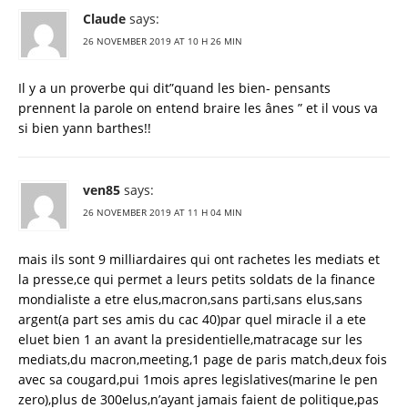
Claude
says:
26 NOVEMBER 2019 AT 10 H 26 MIN
Il y a un proverbe qui dit”quand les bien- pensants
prennent la parole on entend braire les ânes ” et il vous va
si bien yann barthes!!
ven85
says:
26 NOVEMBER 2019 AT 11 H 04 MIN
mais ils sont 9 milliardaires qui ont rachetes les mediats et
la presse,ce qui permet a leurs petits soldats de la finance
mondialiste a etre elus,macron,sans parti,sans elus,sans
argent(a part ses amis du cac 40)par quel miracle il a ete
eluet bien 1 an avant la presidentielle,matracage sur les
mediats,du macron,meeting,1 page de paris match,deux fois
avec sa cougard,pui 1mois apres legislatives(marine le pen
zero),plus de 300elus,n’ayant jamais faient de politique,pas