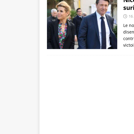
sur
16
Le no
disen
contr
victo