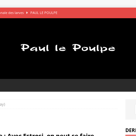
gonale des larves
PAUL LE POULPE
s saluent bien
AVOCATS
églements de comptes à OK Connards
PAUL LE POULPE
que le bon choix
PAUL LE POULPE
pel des gamelles
PAUL LE POULPE
ay)
DER
e : Avec Estrosi, on peut se faire