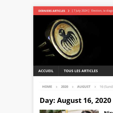
[ 7 July 2024 ]
Election, la dia
DERNIERS ARTICLES
[ 7 July 2024 ]
Les avocats vou
[ 5 July 2024 ]
Second tour : R
[ 4 July 2024 ]
DSK le sage indi
[ 9 July 2024 ]
L’irresistible ap
ACCUEIL
TOUS LES ARTICLES
HOME
2020
AUGUST
16 (Sund
Day:
August 16, 2020
Nic