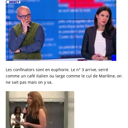
c
it
ai
a
e
te
l
re
b
r
o
o
k
Les confinators sont en euphorie. Le n° 3 arrive, serré
comme un café italien ou large comme le cul de Marlène, on
ne sait pas mais on y va.