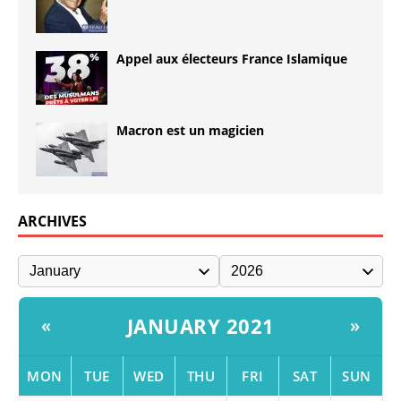
Appel aux électeurs France Islamique
Macron est un magicien
ARCHIVES
JANUARY 2021
«
»
MON
TUE
WED
THU
FRI
SAT
SUN