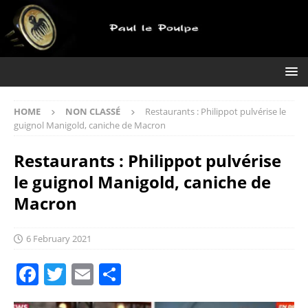
HOME
NON CLASSÉ
Restaurants : Philippot pulvérise le
guignol Manigold, caniche de Macron
Restaurants : Philippot pulvérise
le guignol Manigold, caniche de
Macron
6 February 2021
F
T
E
S
a
w
m
h