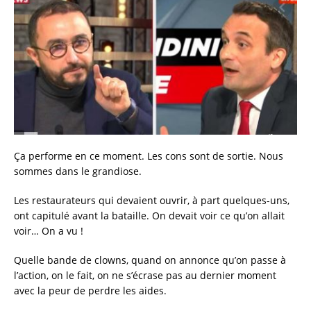
c
it
ai
a
e
te
l
re
b
r
o
o
k
Ça performe en ce moment. Les cons sont de sortie. Nous
sommes dans le grandiose.
Les restaurateurs qui devaient ouvrir, à part quelques-uns,
ont capitulé avant la bataille. On devait voir ce qu’on allait
voir… On a vu !
Quelle bande de clowns, quand on annonce qu’on passe à
l’action, on le fait, on ne s’écrase pas au dernier moment
avec la peur de perdre les aides.