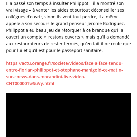
Il a passé son temps à insulter Philippot – il a montré son
vrai visage – à vanter les aides et surtout déconseiller ses
collègues d’ouvrir, sinon ils vont tout perdre, il a même
appelé à son secours le grand penseur Jérome Rodriguez.
Philippot a eu beau jeu de rétorquer à ce branque qu’il a
ouvert un compte « restons ouverts », mais qu’il a demandé
aux restaurateurs de rester fermés, qu’en fait il ne roule que
pour lui et qu’il est pour le passeport sanitaire.
https://actu.orange.fr/societe/videos/face-a-face-tendu-
entre-florian-philippot-et-stephane-manigold-ce-matin-
sur-cnews-dans-morandini-live-video-
CNT000001wSuVy.html