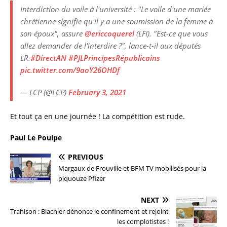
Interdiction du voile à l'université : "Le voile d'une mariée
chrétienne signifie qu'il y a une soumission de la femme à
son époux", assure
@ericcoquerel
(LFI). "Est-ce que vous
allez demander de l'interdire ?", lance-t-il aux députés
LR.
#DirectAN
#PJLPrincipesRépublicains
pic.twitter.com/9aoY26OHDf
— LCP (@LCP)
February 3, 2021
Et tout ça en une journée ! La compétition est rude.
Paul Le Poulpe
PREVIOUS
Margaux de Frouville et BFM TV mobilisés pour la
piquouze Pfizer
NEXT
Trahison : Blachier dénonce le confinement et rejoint
les complotistes !