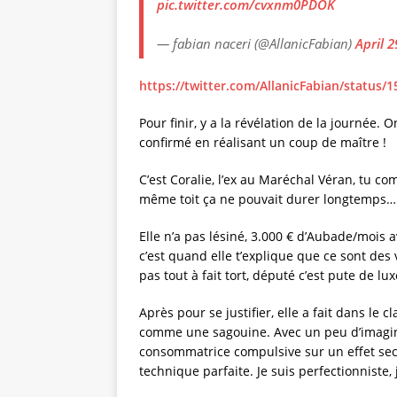
pic.twitter.com/cvxnm0PDOK
— fabian naceri (@AllanicFabian)
April 2
https://twitter.com/AllanicFabian/status
Pour finir, y a la révélation de la journée. O
confirmé en réalisant un coup de maître !
C’est Coralie, l’ex au Maréchal Véran, tu 
même toit ça ne pouvait durer longtemps…
Elle n’a pas lésiné, 3.000 € d’Aubade/mois a
c’est quand elle t’explique que ce sont des v
pas tout à fait tort, député c’est pute de lux
Après pour se justifier, elle a fait dans le 
comme une sagouine. Avec un peu d’imagina
consommatrice compulsive sur un effet secon
technique parfaite. Je suis perfectionniste, j