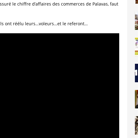
a assuré le chiffre d’affaires des commerces de Palavas, faut
ls ont réélu leurs…voleurs…et le referont…