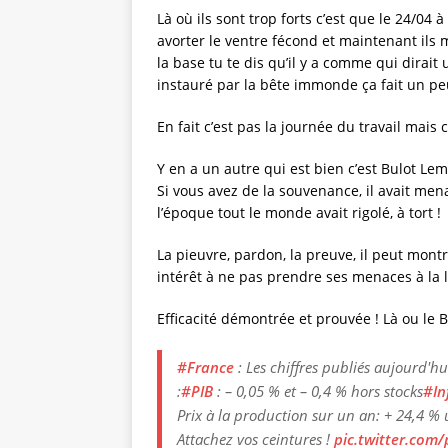
Là où ils sont trop forts c’est que le 24/04
avorter le ventre fécond et maintenant ils 
la base tu te dis qu’il y a comme qui dirait
instauré par la bête immonde ça fait un pe
En fait c’est pas la journée du travail mais 
Y en a un autre qui est bien c’est Bulot Lem
Si vous avez de la souvenance, il avait mena
l’époque tout le monde avait rigolé, à tort !
La pieuvre, pardon, la preuve, il peut montre
intérêt à ne pas prendre ses menaces à la 
Efficacité démontrée et prouvée ! Là ou le B
#France
: Les chiffres publiés aujourd'h
:
#PIB
: – 0,05 % et – 0,4 % hors stocks
#In
Prix à la production sur un an: + 24,4 %
Attachez vos ceintures !
pic.twitter.com/