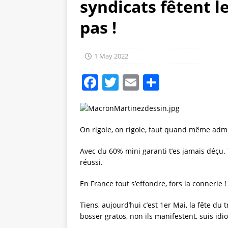
syndicats fêtent l
pas !
1 May 2022
F
T
E
S
a
w
m
h
c
it
ai
a
e
te
l
re
On rigole, on rigole, faut quand même adme
b
r
Avec du 60% mini garanti t’es jamais déçu. T
o
réussi.
o
En France tout s’effondre, fors la connerie !
k
Tiens, aujourd’hui c’est 1er Mai, la fête du
bosser gratos, non ils manifestent, suis idiot,