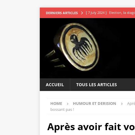
[ 7 July 2024 ]
Election, la dia
DERNIERS ARTICLES
[ 7 July 2024 ]
Les avocats vou
[ 5 July 2024 ]
Second tour : R
[ 4 July 2024 ]
DSK le sage indi
[ 9 July 2024 ]
L’irresistible ap
ACCUEIL
TOUS LES ARTICLES
HOME
HUMOUR ET DERISION
Aprè
bossant pas !
Après avoir fait v