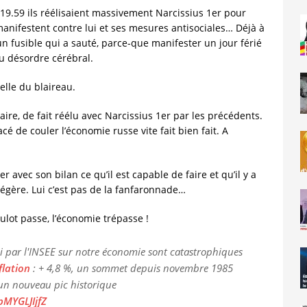
 à 19.59 ils réélisaient massivement Narcissius 1er pour
manifestent contre lui et ses mesures antisociales… Déjà à
 un fusible qui a sauté, parce-que manifester un jour férié
u désordre cérébral.
celle du blaireau.
aire, de fait réélu avec Narcissius 1er par les précédents.
cé de couler l’économie russe vite fait bien fait. A
r avec son bilan ce qu’il est capable de faire et qu’il y a
légère. Lui c’est pas de la fanfaronnade…
ulot passe, l’économie trépasse !
ui par l'INSEE sur notre économie sont catastrophiques
flation
: + 4,8 %, un sommet depuis novembre 1985
 un nouveau pic historique
pMYGLJIjfZ