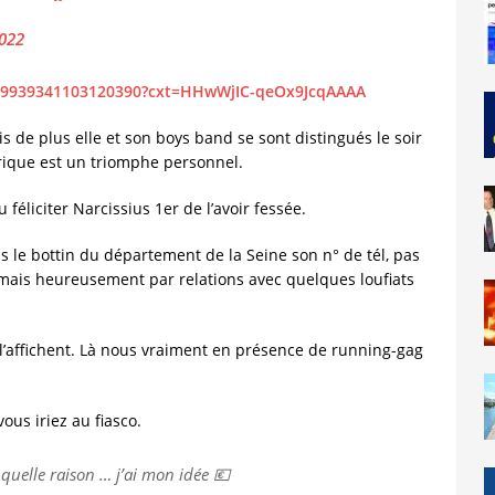
2022
1519939341103120390?cxt=HHwWjIC-qeOx9JcqAAAA
ois de plus elle et son boys band se sont distingués le soir
torique est un triomphe personnel.
u féliciter Narcissius 1er de l’avoir fessée.
ns le bottin du département de la Seine son n° de tél, pas
e mais heureusement par relations avec quelques loufiats
et l’affichent. Là nous vraiment en présence de running-gag
vous iriez au fiasco.
 quelle raison … j’ai mon idée 💶