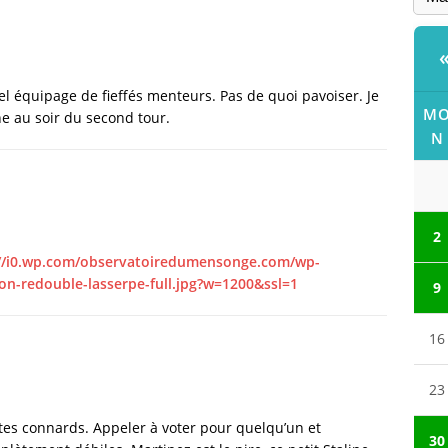
bel équipage de fieffés menteurs. Pas de quoi pavoiser. Je
M
e au soir du second tour.
N
2
://i0.wp.com/observatoiredumensonge.com/wp-
n-redouble-lasserpe-full.jpg?w=1200&ssl=1
9
16
23
istes connards. Appeler à voter pour quelqu’un et
30