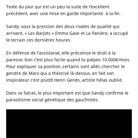
c
it
ai
a
Texte du jour qui est un peu la suite de l’excellent
e
te
l
re
précédent, avec une mise en garde importante à la fin.
b
r
Sandy, sous la pression des deux rivales de qualité qui
o
arrivent, « Les Barjots » Emma Gave et La Panière, a occupé
le terrain ces dernières heures.
o
k
En défense de l’assistanat, elle préconise le droit à la
paresse, bon c’est plus facile quand tu palpes 10.000€/mois.
Pour expliquer sa position, certains sont allés chercher le
gendre de Marx qui a théorisé là-dessus, en fait son
inspirateur c’est plutôt Henri Genès, artiste hélas oublié.
Dans ce fatras, le plus important est que Sandy confirme le
parasitisme social génétique des gauchistes.