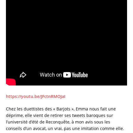
https://youtu.be/JFctnRMOJaI
Chez les duettistes des « Barjots », Emma nous fait une
déprime, elle vient de retirer ses tweets baroques sur
l’université d’été de Reconquête, à mon avis sous les
conseils d’un avocat, un vrai, pas une imitation comme elle.