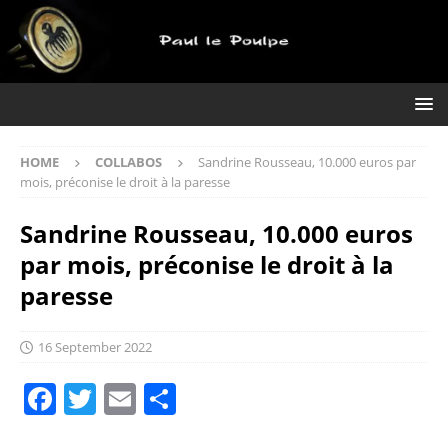
HOME
COLLABOS
Sandrine Rousseau, 10.000 euros par
mois, préconise le droit à la paresse
Sandrine Rousseau, 10.000 euros
par mois, préconise le droit à la
paresse
16 September 2022
F
T
E
S
a
w
m
h