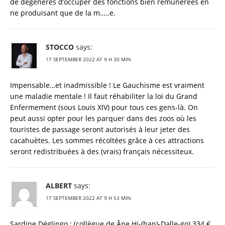
de dégénérés d’occuper des fonctions bien rémunérées en
ne produisant que de la m…..e.
STOCCO
says:
17 SEPTEMBER 2022 AT 9 H 30 MIN
Impensable…et inadmissible ! Le Gauchisme est vraiment
une maladie mentale ! Il faut réhabiliter la loi du Grand
Enfermement (sous Louis XIV) pour tous ces gens-là. On
peut aussi opter pour les parquer dans des zoos où les
touristes de passage seront autorisés à leur jeter des
cacahuètes. Les sommes récoltées grâce à ces attractions
seront redistribuées à des (vrais) français nécessiteux.
ALBERT
says:
17 SEPTEMBER 2022 AT 9 H 53 MIN
Sardine Déglingo : (collègue de Âne Hi-(han)-Dalle-go) 334 €