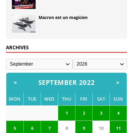
Macron est un magicien
ARCHIVES
SEPTEMBER 2022
«
»
MON
TUE
WED
THU
FRI
SAT
SUN
1
2
3
4
5
6
7
8
9
10
11