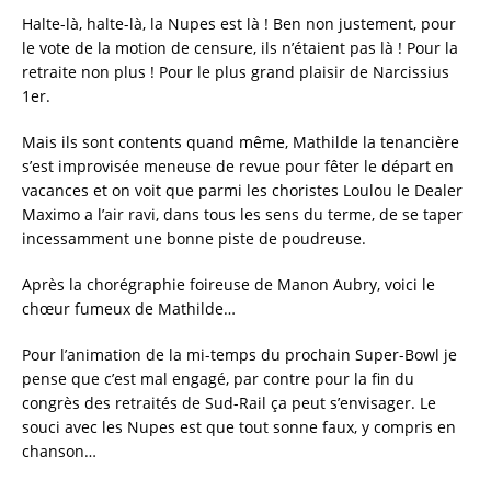
c
it
ai
a
Halte-là, halte-là, la Nupes est là ! Ben non justement, pour
e
te
l
re
le vote de la motion de censure, ils n’étaient pas là ! Pour la
retraite non plus ! Pour le plus grand plaisir de Narcissius
b
r
1er.
o
Mais ils sont contents quand même, Mathilde la tenancière
o
s’est improvisée meneuse de revue pour fêter le départ en
k
vacances et on voit que parmi les choristes Loulou le Dealer
Maximo a l’air ravi, dans tous les sens du terme, de se taper
incessamment une bonne piste de poudreuse.
Après la chorégraphie foireuse de Manon Aubry, voici le
chœur fumeux de Mathilde…
Pour l’animation de la mi-temps du prochain Super-Bowl je
pense que c’est mal engagé, par contre pour la fin du
congrès des retraités de Sud-Rail ça peut s’envisager. Le
souci avec les Nupes est que tout sonne faux, y compris en
chanson…