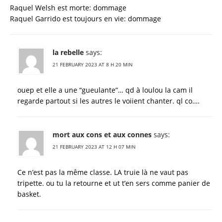
Raquel Welsh est morte: dommage
Raquel Garrido est toujours en vie: dommage
la rebelle
says:
21 FEBRUARY 2023 AT 8 H 20 MIN
ouep et elle a une “gueulante”… qd à loulou la cam il
regarde partout si les autres le voiient chanter. ql co….
mort aux cons et aux connes
says:
21 FEBRUARY 2023 AT 12 H 07 MIN
Ce n’est pas la même classe. LA truie là ne vaut pas
tripette. ou tu la retourne et ut t’en sers comme panier de
basket.