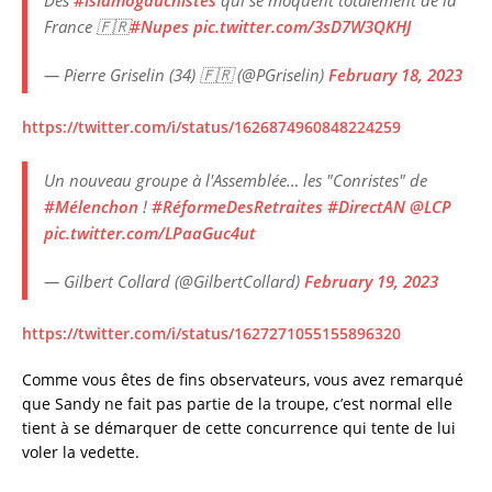
Des
#islamogauchistes
qui se moquent totalement de la
France 🇫🇷
#Nupes
pic.twitter.com/3sD7W3QKHJ
— Pierre Griselin (34) 🇫🇷 (@PGriselin)
February 18, 2023
https://twitter.com/i/status/1626874960848224259
Un nouveau groupe à l'Assemblée… les "Conristes" de
#Mélenchon
!
#RéformeDesRetraites
#DirectAN
@LCP
pic.twitter.com/LPaaGuc4ut
— Gilbert Collard (@GilbertCollard)
February 19, 2023
https://twitter.com/i/status/1627271055155896320
Comme vous êtes de fins observateurs, vous avez remarqué
que Sandy ne fait pas partie de la troupe, c’est normal elle
tient à se démarquer de cette concurrence qui tente de lui
voler la vedette.