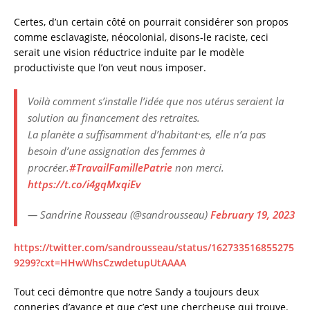
Certes, d’un certain côté on pourrait considérer son propos
comme esclavagiste, néocolonial, disons-le raciste, ceci
serait une vision réductrice induite par le modèle
productiviste que l’on veut nous imposer.
Voilà comment s’installe l’idée que nos utérus seraient la
solution au financement des retraites.
La planète a suffisamment d’habitant·es, elle n’a pas
besoin d’une assignation des femmes à
procréer.
#TravailFamillePatrie
non merci.
https://t.co/i4gqMxqiEv
— Sandrine Rousseau (@sandrousseau)
February 19, 2023
https://twitter.com/sandrousseau/status/162733516855275
9299?cxt=HHwWhsCzwdetupUtAAAA
Tout ceci démontre que notre Sandy a toujours deux
conneries d’avance et que c’est une chercheuse qui trouve.