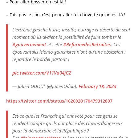
– Pour aller bosser on est là !
– Fais pas le con, c’est pour aller à la buvette qu’on est là !
L’extrême gauche hurle, insulte, outrage et déserte au seul
moment où ils avaient la possibilité de faire tomber le
#gouvernement
et cette
#ReformedesRetraites
. Ces
épouvantails islamo-gauchistes n’ont qu’une obsession :
répandre le bordel partout !
pic.twitter.com/V11Va04jGZ
— Julien ODOUL (@JulienOdoul)
February 18, 2023
https://twitter.com/i/status/1626920170479312897
Est-ce que les Français qui ont voté pour ces gens se
rendent compte qu'ils ont placé des clowns dangereux
pour la démocratie et la République ?