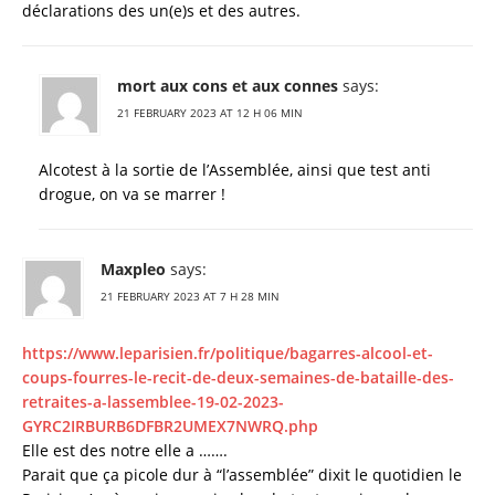
déclarations des un(e)s et des autres.
mort aux cons et aux connes
says:
21 FEBRUARY 2023 AT 12 H 06 MIN
Alcotest à la sortie de l’Assemblée, ainsi que test anti
drogue, on va se marrer !
Maxpleo
says:
21 FEBRUARY 2023 AT 7 H 28 MIN
https://www.leparisien.fr/politique/bagarres-alcool-et-
coups-fourres-le-recit-de-deux-semaines-de-bataille-des-
retraites-a-lassemblee-19-02-2023-
GYRC2IRBURB6DFBR2UMEX7NWRQ.php
Elle est des notre elle a …….
Parait que ça picole dur à “l’assemblée” dixit le quotidien le