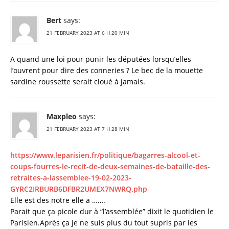
Bert
says:
21 FEBRUARY 2023 AT 6 H 20 MIN
A quand une loi pour punir les députées lorsqu’elles
l’ouvrent pour dire des conneries ? Le bec de la mouette
sardine roussette serait cloué à jamais.
Maxpleo
says:
21 FEBRUARY 2023 AT 7 H 28 MIN
https://www.leparisien.fr/politique/bagarres-alcool-et-
coups-fourres-le-recit-de-deux-semaines-de-bataille-des-
retraites-a-lassemblee-19-02-2023-
GYRC2IRBURB6DFBR2UMEX7NWRQ.php
Elle est des notre elle a …….
Parait que ça picole dur à “l’assemblée” dixit le quotidien le
Parisien.Après ça je ne suis plus du tout supris par les