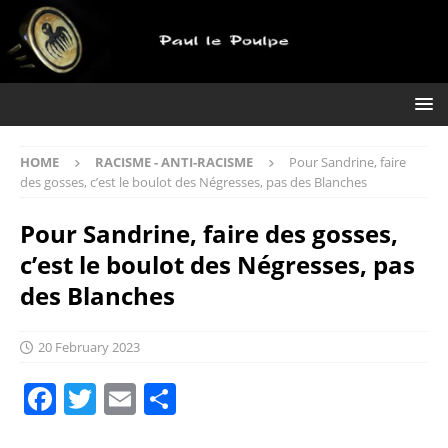
HOME
RACISME - ANTI-RACISME
Pour Sandrine, faire
des gosses, c’est le boulot des Négresses, pas des Blanches
Pour Sandrine, faire des gosses,
c’est le boulot des Négresses, pas
des Blanches
20 February 2023
F
T
E
S
a
w
m
h