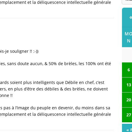
 remplacement et la déliquescence intellectuelle générale
M
N
je souligner !! :-))
iles, sans doute aucun, & 50% de brèles, les 100% ont été
6
rds soient plus intelligents que Débile en chef, c’est
13
ers, en plus d’être des débiles & des brèles, ne doivent
onne !!
20
-ils pas à l’image du peuple en devenir, du moins dans sa
 remplacement et la déliquescence intellectuelle générale
27
« 