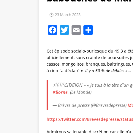
23 March 2023
F
T
E
S
a
w
m
h
c
it
ai
a
Cet épisode socialo-burlesque du 49.3 a é
e
te
l
re
officiellement, sans crainte de poursuites 
cassos, mongolitos, branques, baltringues, t
b
r
à rien l’a déclaré
« Il y a 50 % de débiles »
…
o
o
⚡🇨🇵CITATION – « Je suis à la tête d’un
#Borne
. (Le Monde)
k
— Brèves de presse (@Brevesdepresse)
Ma
https://twitter.com/Brevesdepresse/stat
Admirons sa louable discrétion car elle n’a 