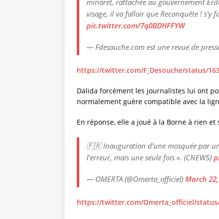
minaret, rattachée au gouvernement Erd
visage, il va falloir que Reconquête ! s'y f
pic.twitter.com/7q0BDHFFYW
— Fdesouche.com est une revue de pres
https://twitter.com/F_Desouche/status
Dalida forcément les journalistes lui ont p
normalement guère compatible avec la lign
En réponse, elle a joué à la Borne à rien et 
🇫🇷 Inauguration d’une mosquée par un dé
l’erreur, mais une seule fois ». (CNEWS)
p
— OMERTA (@Omerta_officiel)
March 22,
https://twitter.com/Omerta_officiel/stat