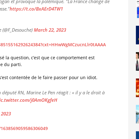
ogan et provoque la polémique. "La France change de
asse."
https://t.co/BxAErD4TW1
se (@F_Desouche)
March 22, 2023
/1638515516292624384?cxt=HHwWgMCzucnLlr0tAAAA
osé la question, c’est que ce comportement est
e du parti.
s’est contentée de le faire passer pour un idiot.
puté RN, Marine Le Pen réagit : « il y a le droit à
ic.twitter.com/j0AmOKgfeH
 2023
us/1638569059586306049