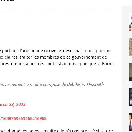
té porteur d’une bonne nouvelle, désormais nous pouvons
judiciaires, traiter les membres de ce gouvernement de
arés, crétins alpestres, tout est autorisé puisque la Borne
 gouvernement à moitié composé de débiles », Élisabeth
rch 23, 2023
us/1638769859365416965
pas donné les noms, ensuite elle n’a pas précisé si l’autre