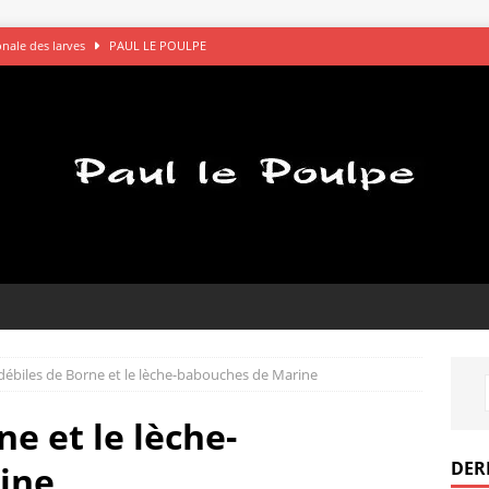
gonale des larves
PAUL LE POULPE
s saluent bien
AVOCATS
églements de comptes à OK Connards
PAUL LE POULPE
que le bon choix
PAUL LE POULPE
pel des gamelles
PAUL LE POULPE
débiles de Borne et le lèche-babouches de Marine
ne et le lèche-
DER
ine