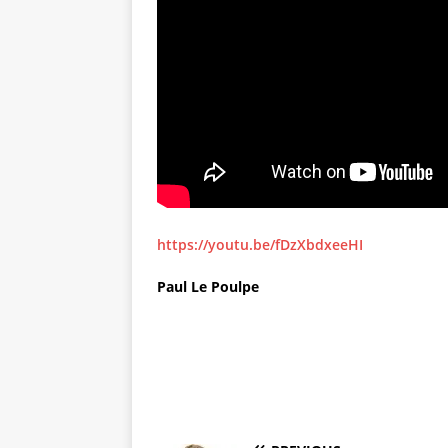
https://youtu.be/fDzXbdxeeHI
Paul Le Poulpe