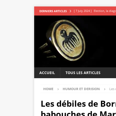
[ 7 July 2024 ]
Election, la dia
DERNIERS ARTICLES
[ 7 July 2024 ]
Les avocats vou
[ 5 July 2024 ]
Second tour : R
[ 4 July 2024 ]
DSK le sage indi
[ 9 July 2024 ]
L’irresistible ap
ACCUEIL
TOUS LES ARTICLES
HOME
HUMOUR ET DERISION
Les 
Les débiles de Bor
babouches de Mar