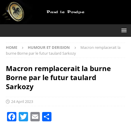
HOME
HUMOUR ET DERISION
Macron remplacerait la
burne Borne par le futur taulard Sarkozy
Macron remplacerait la burne
Borne par le futur taulard
Sarkozy
24 April 2023
F
T
E
S
a
w
m
h