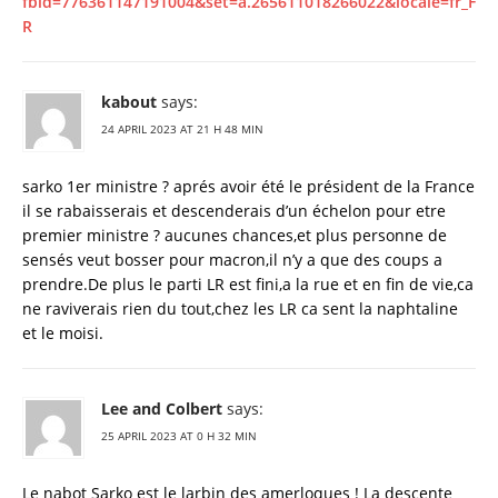
fbid=776361147191004&set=a.265611018266022&locale=fr_F
R
kabout
says:
24 APRIL 2023 AT 21 H 48 MIN
sarko 1er ministre ? aprés avoir été le président de la France
il se rabaisserais et descenderais d’un échelon pour etre
premier ministre ? aucunes chances,et plus personne de
sensés veut bosser pour macron,il n’y a que des coups a
prendre.De plus le parti LR est fini,a la rue et en fin de vie,ca
ne raviverais rien du tout,chez les LR ca sent la naphtaline
et le moisi.
Lee and Colbert
says:
25 APRIL 2023 AT 0 H 32 MIN
Le nabot Sarko est le larbin des amerloques ! La descente