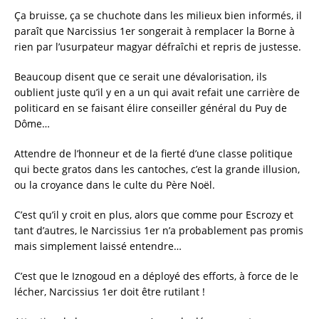
c
it
ai
a
Ça bruisse, ça se chuchote dans les milieux bien informés, il
e
te
l
re
paraît que Narcissius 1er songerait à remplacer la Borne à
rien par l’usurpateur magyar défraîchi et repris de justesse.
b
r
o
Beaucoup disent que ce serait une dévalorisation, ils
oublient juste qu’il y en a un qui avait refait une carrière de
o
politicard en se faisant élire conseiller général du Puy de
k
Dôme…
Attendre de l’honneur et de la fierté d’une classe politique
qui becte gratos dans les cantoches, c’est la grande illusion,
ou la croyance dans le culte du Père Noël.
C’est qu’il y croit en plus, alors que comme pour Escrozy et
tant d’autres, le Narcissius 1er n’a probablement pas promis
mais simplement laissé entendre…
C’est que le Iznogoud en a déployé des efforts, à force de le
lécher, Narcissius 1er doit être rutilant !