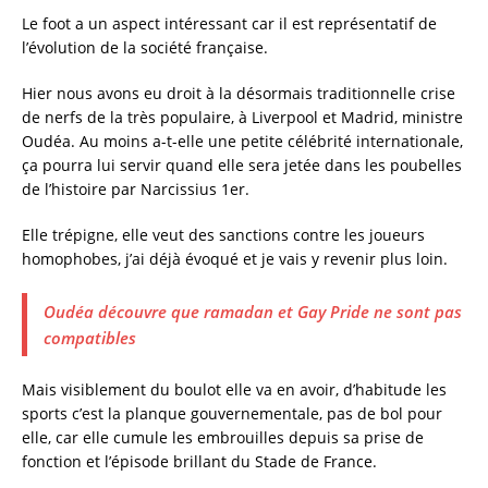
c
it
ai
a
Le foot a un aspect intéressant car il est représentatif de
e
te
l
re
l’évolution de la société française.
b
r
Hier nous avons eu droit à la désormais traditionnelle crise
o
de nerfs de la très populaire, à Liverpool et Madrid, ministre
Oudéa. Au moins a-t-elle une petite célébrité internationale,
o
ça pourra lui servir quand elle sera jetée dans les poubelles
k
de l’histoire par Narcissius 1er.
Elle trépigne, elle veut des sanctions contre les joueurs
homophobes, j’ai déjà évoqué et je vais y revenir plus loin.
Oudéa découvre que ramadan et Gay Pride ne sont pas
compatibles
Mais visiblement du boulot elle va en avoir, d’habitude les
sports c’est la planque gouvernementale, pas de bol pour
elle, car elle cumule les embrouilles depuis sa prise de
fonction et l’épisode brillant du Stade de France.