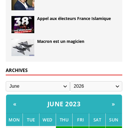
Appel aux électeurs France Islamique
Macron est un magicien
ARCHIVES
JUNE 2023
«
»
MON
TUE
WED
THU
FRI
SAT
SUN