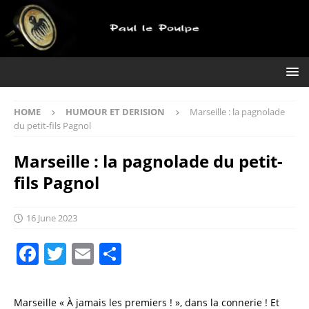
HOME
HUMOUR ET DERISION
Marseille : la pagnolade
du petit-fils Pagnol
Marseille : la pagnolade du petit-
fils Pagnol
16 June 2023
F
T
E
S
a
w
m
h
c
it
ai
a
Marseille « À jamais les premiers ! », dans la connerie ! Et