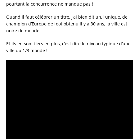
e
te
l
re
pourtant la concurrence ne manque pas !
b
r
Quand il faut célébrer un titre, j’ai bien dit un, l’unique, de
o
champion d’Europe de foot obtenu il y a 30 ans, la ville est
noire de monde.
o
k
Et ils en sont fiers en plus, c’est dire le niveau typique d’une
ville du 1/3 monde !