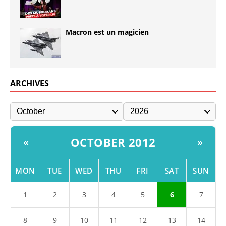
Macron est un magicien
ARCHIVES
OCTOBER 2012
«
»
MON
TUE
WED
THU
FRI
SAT
SUN
1
2
3
4
5
6
7
8
9
10
11
12
13
14