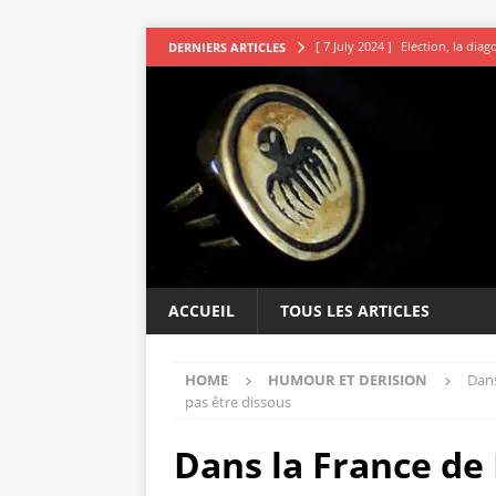
[ 7 July 2024 ]
Election, la dia
DERNIERS ARTICLES
[ 7 July 2024 ]
Les avocats vou
[ 5 July 2024 ]
Second tour : R
[ 4 July 2024 ]
DSK le sage indi
[ 9 July 2024 ]
L’irresistible ap
ACCUEIL
TOUS LES ARTICLES
HOME
HUMOUR ET DERISION
Dans
pas être dissous
Dans la France de 