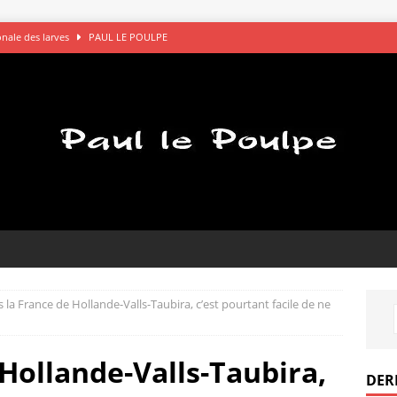
gonale des larves
PAUL LE POULPE
s saluent bien
AVOCATS
églements de comptes à OK Connards
PAUL LE POULPE
que le bon choix
PAUL LE POULPE
pel des gamelles
PAUL LE POULPE
 la France de Hollande-Valls-Taubira, c’est pourtant facile de ne
Hollande-Valls-Taubira,
DER