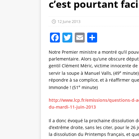
c’est pourtant fac
12 June 2013
F
T
E
S
a
w
m
h
Notre Premier ministre a montré qu’il pouva
c
it
ai
a
parlementaire. Alors qu’une obscure député 
e
te
l
re
gentil Clément Méric, victime innocente de h
e
servir la soupe à Manuel Valls, (49
minute) 
b
r
répondre à sa complice, et à réaffirmer que
o
e
Immonde ! (51
minute)
o
http://www.lcp.fr/emissions/questions-d
k
du-mardi-11-juin-2013
Il a donc évoqué la prochaine dissolution d
d’extrême droite, sans les citer, pour le 26
la dissolution du Printemps français, et que