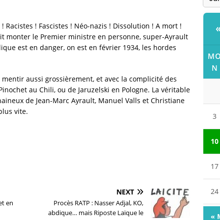
! Racistes ! Fascistes ! Néo-nazis ! Dissolution ! A mort !
ait monter le Premier ministre en personne, super-Ayrault
lique est en danger, on est en février 1934, les hordes
M
N
ur mentir aussi grossièrement, et avec la complicité des
inochet au Chili, ou de Jaruzelski en Pologne. La véritable
haineux de Jean-Marc Ayrault, Manuel Valls et Christiane
plus vite.
3
10
17
24
NEXT
et en
Procès RATP : Nasser Adjal, KO,
abdique… mais Riposte Laïque le
« 