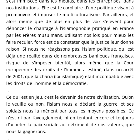
s’est immiscée dans les médias, dans les entreprises, dans
nos institutions. Elle
e
s
t
l
e
c
o
r
o
l
l
a
i
r
e
d
’
u
n
e
p
o
l
i
t
i
q
u
e
v
i
s
a
n
t
à
p
r
o
mouvoir et imposer le multiculturalisme. Par ailleurs, et
alors même que de plus en plus de voix s’élèvent pour
dénoncer le chantage à l’islamophobie pratiqué en France
par les Frères musulmans, utilisant nos lois pour mieux les
faire reculer, force est de constater que la justice leur donne
raison. Si nous ne réagissons pas, l’islam politique, qui est
déjà une réalité dans de nombreuses banlieues françaises,
risque de s’imposer bientôt, alors même que la Cour
européenne des droits de l’homme a estimé, dans un arrêt
de 2001, que la charia (loi islamique) était incompatible avec
les droits de l’homme et la démocratie.
.
Ce qui est en jeu, c’est le devenir de notre civilisation. Qu’on
le veuille ou non, l’islam nous a déclaré la guerre, et ses
soldats nous la mènent par tous les moyens possibles. Ce
n’est ni par l’aveuglement, ni en tentant encore et toujours
d’acheter la paix sociale au détriment de nos valeurs, que
nous la gagnerons.
.