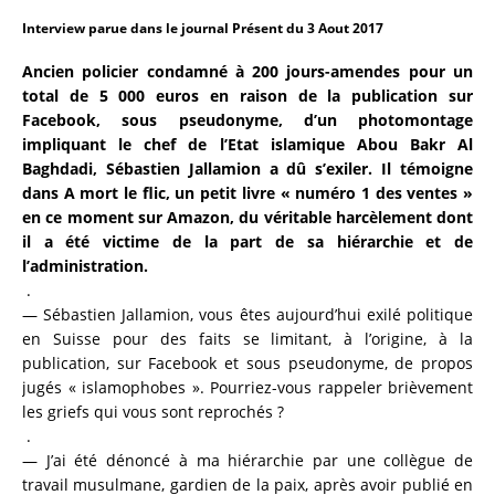
c
it
ai
a
Interview parue dans le journal Présent du 3 Aout 2017
e
te
l
re
Ancien policier condamné à 200 jours-amendes pour un
b
r
total de 5 000 euros en raison de la publication sur
o
Facebook, sous pseudonyme, d’un photomontage
impliquant le chef de l’Etat islamique Abou Bakr Al
o
Baghdadi, Sébastien Jallamion a dû s’exiler. Il témoigne
k
dans
A mort le flic
, un petit livre « numéro 1 des ventes »
en
ce moment sur Amazon, du véritable harcèlement dont
il a été victime de la part de sa hiérarchie et de
l’administration.
.
— Sébastien Jallamion, vous êtes aujourd’hui exilé politique
en Suisse pour des faits se limitant, à l’origine, à la
publication, sur Facebook et sous pseudonyme, de propos
jugés « islamophobes ». Pourriez-vous rappeler brièvement
les griefs qui vous sont reprochés ?
.
— J’ai été dénoncé à ma hiérarchie par une collègue de
travail musulmane, gardien de la paix, après avoir publié en