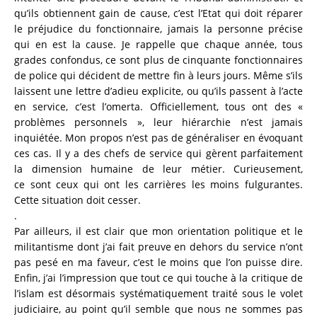
qu’ils obtiennent gain de cause, c’est l’Etat qui doit réparer
le préjudice du fonctionnaire, jamais la personne précise
qui en est la cause. Je rappelle que chaque année, tous
grades confondus, ce sont plus de cinquante fonctionnaires
de police qui décident de mettre fin à leurs jours. Même s’ils
laissent une let
t
r
e
d’adieu explicite, ou qu’ils passent à l’acte
e
n
service, c’est l’omerta. Officiellement, t
o
u
s
o
n
t
des «
problèmes personnels », leur hiéra
r
c
h
i
e
n’est jamais
inquiétée. Mon propos n’est p
a
s
d
e
généraliser en évoquant
ces cas.
I
l
y
a
d
e
s
c
h
e
f
s
de service qui gèrent parfaitement
la di
m
e
n
sion humaine de leur métier. Curieusement
,
c
e
sont ceux qui ont les carrières les moi
n
s
f
u
l
g
u
rantes.
Cette situation doit cesser.
.
Par ailleurs, il est clair que mon orientat
i
o
n
politique et le
militantisme dont j’ai fai
t
preuve en dehors du service n’ont
pas pesé
e
n
ma faveur, c’est le moins que l’on puisse dire.
Enfin, j’ai l’impression que tout ce qui touche à la critique de
l’islam est désormais systématiquement traité sous le volet
judiciaire, au point qu’il semble que nous ne sommes pas