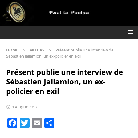
HOME
MEDIAS
Présent publie une interview de
Sébastien Jallamion, un ex-policier en exil
Présent publie une interview de
Sébastien Jallamion, un ex-
policier en exil
4 August 2017
F
T
E
S
a
w
m
h