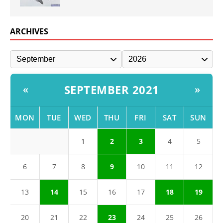
ARCHIVES
SEPTEMBER 2021
«
»
MON
TUE
WED
THU
FRI
SAT
SUN
1
2
3
4
5
6
7
8
9
10
11
12
13
14
15
16
17
18
19
20
21
22
23
24
25
26