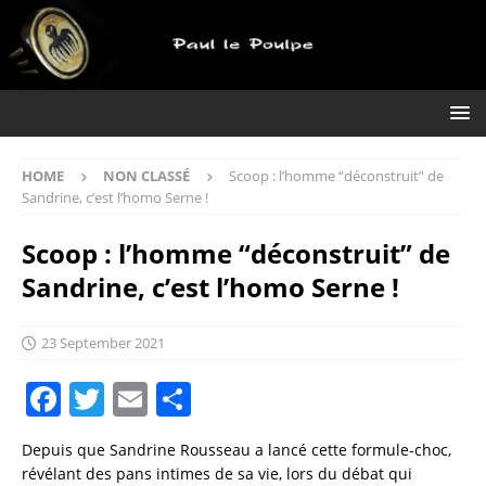
HOME
NON CLASSÉ
Scoop : l’homme “déconstruit” de
Sandrine, c’est l’homo Serne !
Scoop : l’homme “déconstruit” de
Sandrine, c’est l’homo Serne !
23 September 2021
F
T
E
S
a
w
m
h
Depuis que Sandrine Rousseau a lancé cette formule-choc,
c
it
ai
a
révélant des pans intimes de sa vie, lors du débat qui