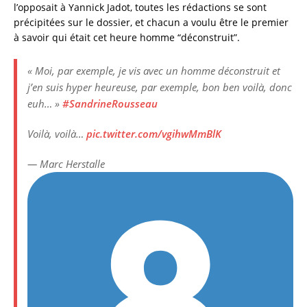
e
te
l
re
l’opposait à Yannick Jadot, toutes les rédactions se sont
précipitées sur le dossier, et chacun a voulu être le premier
b
r
à savoir qui était cet heure homme “déconstruit”.
o
o
« Moi, par exemple, je vis avec un homme déconstruit et
j’en suis hyper heureuse, par exemple, bon ben voilà, donc
k
euh… »
#SandrineRousseau
Voilà, voilà…
pic.twitter.com/vgihwMmBlK
— Marc Herstalle