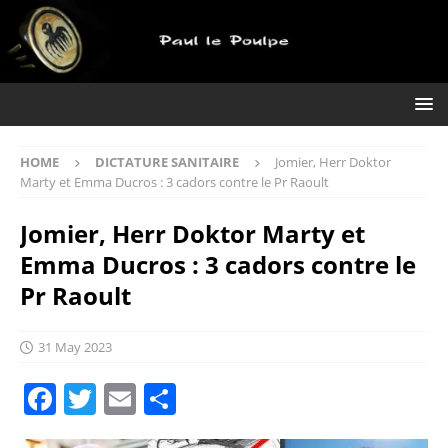
HOME
DICTATURE SANITAIRE
Jomier, Herr Doktor
Marty et Emma Ducros : 3 cadors contre le Pr Raoult
Jomier, Herr Doktor Marty et
Emma Ducros : 3 cadors contre le
Pr Raoult
31 May 2023
F
T
E
S
a
w
m
h