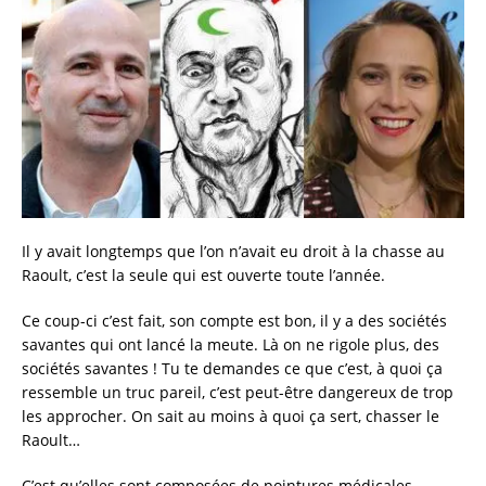
c
it
ai
a
e
te
l
re
b
r
o
o
k
Il y avait longtemps que l’on n’avait eu droit à la chasse au
Raoult, c’est la seule qui est ouverte toute l’année.
Ce coup-ci c’est fait, son compte est bon, il y a des sociétés
savantes qui ont lancé la meute. Là on ne rigole plus, des
sociétés savantes ! Tu te demandes ce que c’est, à quoi ça
ressemble un truc pareil, c’est peut-être dangereux de trop
les approcher. On sait au moins à quoi ça sert, chasser le
Raoult…
C’est qu’elles sont composées de pointures médicales