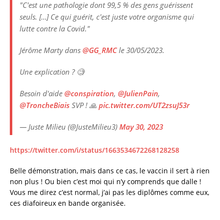
"C'est une pathologie dont 99,5 % des gens guérissent
seuls. […] Ce qui guérit, c'est juste votre organisme qui
lutte contre la Covid."
Jérôme Marty dans
@GG_RMC
le 30/05/2023.
Une explication ? 🧐
Besoin d'aide
@conspiration
,
@JulienPain
,
@TroncheBiais
SVP ! 🙏
pic.twitter.com/UT2zsuJ53r
— Juste Milieu (@JusteMilieu3)
May 30, 2023
https://twitter.com/i/status/1663534672268128258
Belle démonstration, mais dans ce cas, le vaccin il sert à rien
non plus ! Ou bien c’est moi qui n’y comprends que dalle !
Vous me direz c’est normal, j’ai pas les diplômes comme eux,
ces diafoireux en bande organisée.