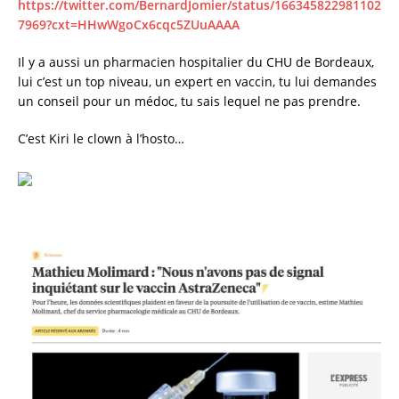
https://twitter.com/BernardJomier/status/166345822981102
7969?cxt=HHwWgoCx6cqc5ZUuAAAA
Il y a aussi un pharmacien hospitalier du CHU de Bordeaux,
lui c’est un top niveau, un expert en vaccin, tu lui demandes
un conseil pour un médoc, tu sais lequel ne pas prendre.
C’est Kiri le clown à l’hosto…