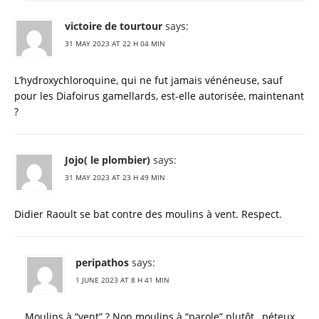
victoire de tourtour
says:
31 MAY 2023 AT 22 H 04 MIN
L’hydroxychloroquine, qui ne fut jamais vénéneuse, sauf
pour les Diafoirus gamellards, est-elle autorisée, maintenant
?
Jojo( le plombier)
says:
31 MAY 2023 AT 23 H 49 MIN
Didier Raoult se bat contre des moulins à vent. Respect.
peripathos
says:
1 JUNE 2023 AT 8 H 41 MIN
Moulins à “vent” ? Non moulins à “parole” plutôt , péteux ,