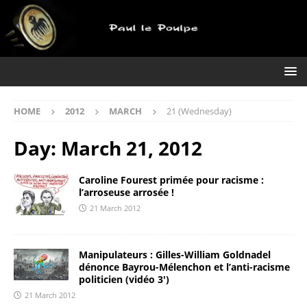
HOME
2012
MARCH
21 (Wednesday)
Day:
March 21, 2012
Caroline Fourest primée pour racisme :
l’arroseuse arrosée !
21 March 2012
Manipulateurs : Gilles-William Goldnadel
dénonce Bayrou-Mélenchon et l’anti-racisme
politicien (vidéo 3′)
21 March 2012