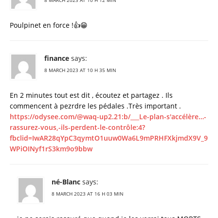
8 MARCH 2023 AT 10 H 12 MIN
Poulpinet en force !👍😁
finance
says:
8 MARCH 2023 AT 10 H 35 MIN
En 2 minutes tout est dit , écoutez et partagez . Ils
commencent à pezrdre les pédales .Très important .
https://odysee.com/@waq-up2.21:b/___Le-plan-s'accélère…-
rassurez-vous,-ils-perdent-le-contrôle:4?
fbclid=IwAR28qYpC3qymtO1uuw0Wa6L9mPRHFXkjmdX9V_9
WPiOINyf1rS3km9o9bbw
né-Blanc
says:
8 MARCH 2023 AT 16 H 03 MIN