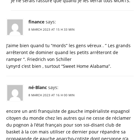
je ne serais rassuré que quand je les verrai tous MORTS.
finance
says:
8 MARCH 2023 AT 15 H 33 MIN
J’aime bien quand tu “mords” les gens véreux . ” Les grands
arrêteront de dominer quand les petits arrêteront de
ramper “. Friedrich von Schiller
Lynyrd c’est bien , surtout “Sweet Home Alabama”.
né-Blanc
says:
8 MARCH 2023 AT 16 H 00 MIN
encore un anti franquiste de gauche impérialiste espagnol
citoyen du monde chez les autres qui ne cesse de réclamer
du pognon à l’état français pour son soi-disant club de
basket à la con mais utiliser ce dernier pour répandre sa
propagande de gauche anarcho-cntiste dont personne n’a