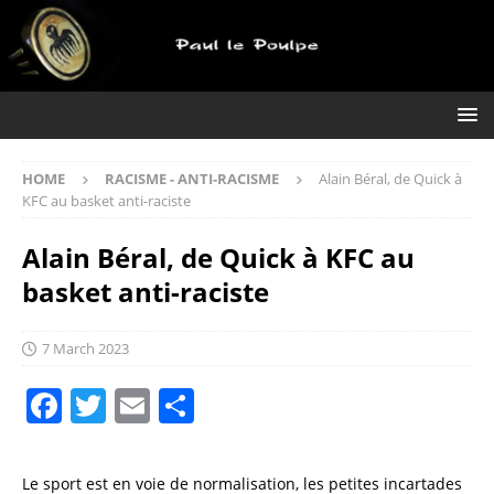
HOME
RACISME - ANTI-RACISME
Alain Béral, de Quick à
KFC au basket anti-raciste
Alain Béral, de Quick à KFC au
basket anti-raciste
7 March 2023
F
T
E
S
a
w
m
h
c
it
ai
a
Le sport est en voie de normalisation, les petites incartades