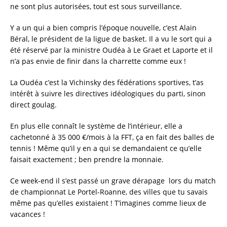
e
te
l
re
ne sont plus autorisées, tout est sous surveillance.
b
r
Y a un qui a bien compris l’époque nouvelle, c’est Alain
o
Béral, le président de la ligue de basket. Il a vu le sort qui a
été réservé par la ministre Oudéa à Le Graet et Laporte et il
o
n’a pas envie de finir dans la charrette comme eux !
k
La Oudéa c’est la Vichinsky des fédérations sportives, t’as
intérêt à suivre les directives idéologiques du parti, sinon
direct goulag.
En plus elle connaît le système de l’intérieur, elle a
cachetonné à 35 000 €/mois à la FFT, ça en fait des balles de
tennis ! Même qu’il y en a qui se demandaient ce qu’elle
faisait exactement ; ben prendre la monnaie.
Ce week-end il s’est passé un grave dérapage lors du match
de championnat Le Portel-Roanne, des villes que tu savais
même pas qu’elles existaient ! T’imagines comme lieux de
vacances !